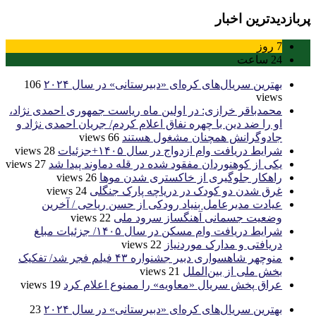
پربازدیدترین اخبار
7
روز
24
ساعت
بهترین سریال‌های کره‌ای «دبیرستانی» در سال ۲۰۲۴
106
views
محمدباقر خرازی: در اولین ماه ریاست جمهوری احمدی نژاد،
او را ضد دین با چهره نفاق اعلام کردم/ جریان احمدی نژاد و
جادوگرانش همچنان مشغول هستند
66 views
شرایط دریافت وام ازدواج در سال ۱۴۰۵+جزئیات
28 views
یکی از کوهنوردان مفقود شده در قله دماوند پیدا شد
27 views
راهکار جلوگیری از خاکستری شدن موها
26 views
غرق شدن دو کودک در دریاچه پارک جنگلی
24 views
عیادت مدیرعامل بنیاد رودکی از حسن ریاحی / آخرین
وضعیت جسمانی آهنگساز سرود ملی
22 views
شرایط دریافت وام مسکن در سال ۱۴۰۵/ جزئیات مبلغ
دریافتی و مدارک موردنیاز
22 views
منوچهر شاهسواری دبیر جشنواره ۴۳ فیلم فجر شد/ تفکیک
بخش ملی از بین‌الملل
21 views
عراق پخش سریال «معاویه» را ممنوع اعلام کرد
19 views
بهترین سریال‌های کره‌ای «دبیرستانی» در سال ۲۰۲۴
23