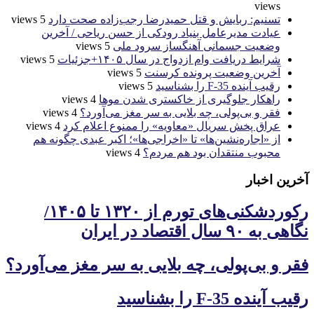
views
تسنیم: ربایش و قتل حمیدرضا رجب‌زاده صحت دارد
5 views
عیادت مدیرعامل بنیاد رودکی از حسن ریاحی / آخرین
وضعیت جسمانی آهنگساز سرود ملی
5 views
شرایط دریافت وام ازدواج در سال ۱۴۰۵+جزئیات
5 views
آخرین وضعیت پرونده کرسنت
5 views
رقیب آینده F-35 را بشناسید
5 views
راهکار جلوگیری از خاکستری شدن موها
4 views
فقر و بی‌پولی، چه بلایی به سر مغز می‌آورد؟
4 views
عراق پخش سریال «معاویه» را ممنوع اعلام کرد
4 views
از «اجاره‌نشین‌ها» تا «اخراجی‌ها»؛ اکبر عبدی چگونه هم
محبوب منتقدان بود هم مردم؟
4 views
آخرین اخبار
رکوردشکنی‌های تورم از ۱۳۲۰ تا ۱۴۰۵/
نگاهی به ۹۰ سال اقتصاد در ایران
فقر و بی‌پولی، چه بلایی به سر مغز می‌آورد؟
رقیب آینده F-35 را بشناسید