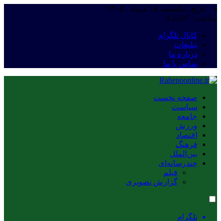
تاریخ : یکشنبه, ۱۸ مرداد , ۱۴۰۵
ساعت :
4:22:08
کانال تلگرام
تبلیغات
درباره ما
تماس با ما
صفحه نخست
سیاست
جامعه
ورزش
اقتصاد
فرهنگ
بین‌الملل
چندرسانه‌ای
فیلم
گزارش تصویری
تلگرام