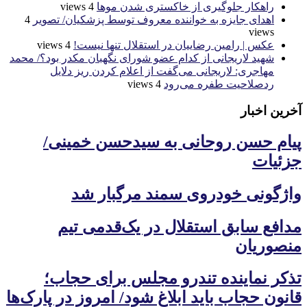
راهکار جلوگیری از خاکستری شدن موها
4 views
اهدای جایزه به خواننده معروف توسط پزشکیان/ تصویر
4
views
عکس | رامین رضاییان در استقلال تنها نیست!
4 views
شهید لاریجانی از کدام عضو شورای نگهبان مکدر بود؟/ محمد
مهاجری: لاریجانی می‌گفت از اعلام کردن ریز دلایل
ردصلاحیت طفره می‌رود
4 views
آخرین اخبار
پیام حسن روحانی به سیدحسن خمینی/
جزئیات
واژگونی خودروی سمند مرگبار شد
مدافع سابق استقلال در یک‌قدمی تیم
منصوریان
تذکر نماینده تندرو مجلس برای حجاب؛
قانون حجاب باید ابلاغ شود/ امروز در پارک‌ها