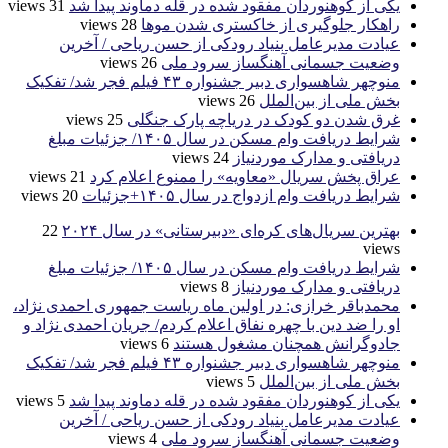
یکی از کوهنوردان مفقود شده در قله دماوند پیدا شد
31 views
راهکار جلوگیری از خاکستری شدن موها
28 views
عیادت مدیرعامل بنیاد رودکی از حسن ریاحی / آخرین
وضعیت جسمانی آهنگساز سرود ملی
26 views
منوچهر شاهسواری دبیر جشنواره ۴۳ فیلم فجر شد/ تفکیک
بخش ملی از بین‌الملل
26 views
غرق شدن دو کودک در دریاچه پارک جنگلی
25 views
شرایط دریافت وام مسکن در سال ۱۴۰۵/ جزئیات مبلغ
دریافتی و مدارک موردنیاز
24 views
عراق پخش سریال «معاویه» را ممنوع اعلام کرد
21 views
شرایط دریافت وام ازدواج در سال ۱۴۰۵+جزئیات
20 views
بهترین سریال‌های کره‌ای «دبیرستانی» در سال ۲۰۲۴
22
views
شرایط دریافت وام مسکن در سال ۱۴۰۵/ جزئیات مبلغ
دریافتی و مدارک موردنیاز
8 views
محمدباقر خرازی: در اولین ماه ریاست جمهوری احمدی نژاد،
او را ضد دین با چهره نفاق اعلام کردم/ جریان احمدی نژاد و
جادوگرانش همچنان مشغول هستند
6 views
منوچهر شاهسواری دبیر جشنواره ۴۳ فیلم فجر شد/ تفکیک
بخش ملی از بین‌الملل
5 views
یکی از کوهنوردان مفقود شده در قله دماوند پیدا شد
5 views
عیادت مدیرعامل بنیاد رودکی از حسن ریاحی / آخرین
وضعیت جسمانی آهنگساز سرود ملی
4 views