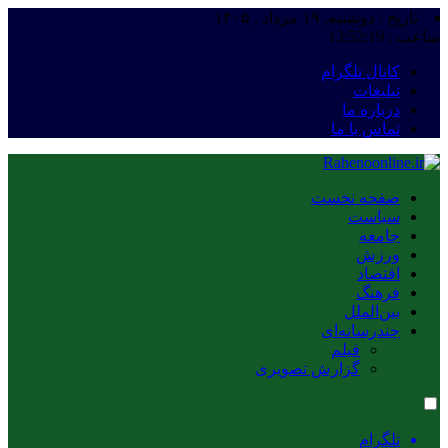
تاریخ : دوشنبه, ۱۹ مرداد , ۱۴۰۵
ساعت :
13:52:19
کانال تلگرام
تبلیغات
درباره ما
تماس با ما
صفحه نخست
سیاست
جامعه
ورزش
اقتصاد
فرهنگ
بین‌الملل
چندرسانه‌ای
فیلم
گزارش تصویری
تلگرام