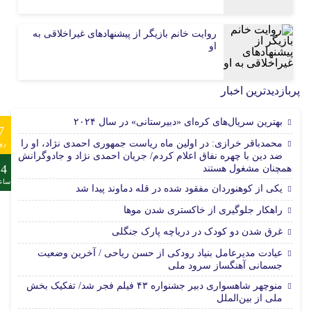
روایت خانم بازیگر از پیشنهادهای غیراخلاقی به
او
پربازدیدترین اخبار
بهترین سریال‌های کره‌ای «دبیرستانی» در سال ۲۰۲۴
7
محمدباقر خرازی: در اولین ماه ریاست جمهوری احمدی نژاد، او را
رو
ضد دین با چهره نفاق اعلام کردم/ جریان احمدی نژاد و جادوگرانش
24
همچنان مشغول هستند
ساع
یکی از کوهنوردان مفقود شده در قله دماوند پیدا شد
راهکار جلوگیری از خاکستری شدن موها
غرق شدن دو کودک در دریاچه پارک جنگلی
عیادت مدیرعامل بنیاد رودکی از حسن ریاحی / آخرین وضعیت
جسمانی آهنگساز سرود ملی
منوچهر شاهسواری دبیر جشنواره ۴۳ فیلم فجر شد/ تفکیک بخش
ملی از بین‌الملل