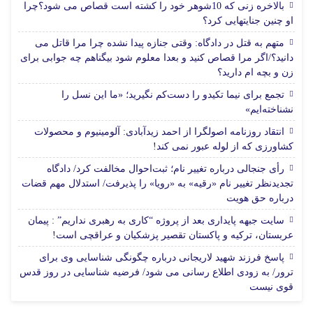
بالاخره زنی که 10شوهر خود را کشته است قصاص می شود؟چرا
او چنین جنایتهایی کرد؟
متهم به قتل در دادگاه: وقتی جنازه پیدا نشده چرا مرا قاتل می
دانید؟/اگر مرا قصاص کنید و بعدا معلوم شود بیگناهم چه جوابی برای
زن و بچه ام دارید؟
تجمع برای نیما تکیدو را دست‌کم نگیرید؛ «ما این نسل را
نشناخته‌ایم»
انتقاد روزنامه اصولگرا از احمد زیدآبادی: آلومینیوم و محصولات
کشاورزی که از لوله عبور نمی کند!
رأی جنجالی درباره تغییر نام؛ ثبت‌احوال مخالفت کرد/ دادگاه
تجدیدنظر تغییر نام «رقیه» به «رویا» را پذیرفت/ استدلال مهم قضات
درباره حق هویت
سایت جبهه پایداری بعد از پروژه “کاری به رهبری نداریم” : پیمان
عربستان، ترکیه و پاکستان تقصیر پزشکیان و عراقچی است!
پاسخ فرزند شهید لاریجانی درباره چگونگی شناسایی وی برای
ترور/ به زودی اطلاع رسانی می شود/ فرضیه شناسایی در روز قدس
قوی نیست