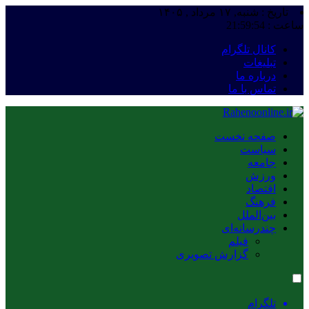
تاریخ : شنبه, ۱۷ مرداد , ۱۴۰۵
ساعت :
21:59:54
کانال تلگرام
تبلیغات
درباره ما
تماس با ما
صفحه نخست
سیاست
جامعه
ورزش
اقتصاد
فرهنگ
بین‌الملل
چندرسانه‌ای
فیلم
گزارش تصویری
تلگرام