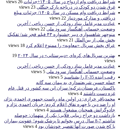
شرایط دریافت وام ازدواج در سال ۱۴۰۵+جزئیات
26 views
غرق شدن دو کودک در دریاچه پارک جنگلی
23 views
شرایط دریافت وام مسکن در سال ۱۴۰۵/ جزئیات مبلغ
دریافتی و مدارک موردنیاز
22 views
عیادت مدیرعامل بنیاد رودکی از حسن ریاحی / آخرین
وضعیت جسمانی آهنگساز سرود ملی
22 views
منوچهر شاهسواری دبیر جشنواره ۴۳ فیلم فجر شد/ تفکیک
بخش ملی از بین‌الملل
21 views
عراق پخش سریال «معاویه» را ممنوع اعلام کرد
18 views
بهترین سریال‌های کره‌ای «دبیرستانی» در سال ۲۰۲۴
19
views
عیادت مدیرعامل بنیاد رودکی از حسن ریاحی / آخرین
وضعیت جسمانی آهنگساز سرود ملی
5 views
رقیب آینده F-35 را بشناسید
5 views
حمله حسین شریعتمداری به پیمان سه گانه
پاکستان،عربستان،ترکیه/ سزان این سه کشور در قتل عام
غزه دست داشتند
4 views
محمدباقر خرازی: در اولین ماه ریاست جمهوری احمدی نژاد،
او را ضد دین با چهره نفاق اعلام کردم/ جریان احمدی نژاد و
جادوگرانش همچنان مشغول هستند
4 views
بازداشت دو جراح زیبایی قلابی/ یکی از متهمان: حوصله
نداشتم 7-8 سال درس بخوانم تا پزشک شوم؛ عفونت بیماران
یا کج شدن صورت آنها تقصبر خودشان بود
4 views