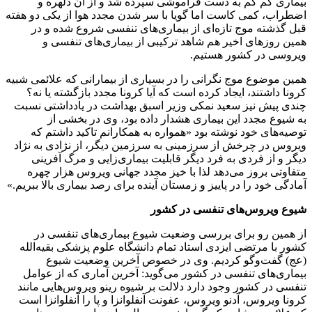
بیماری کم کم به دست فراموشی سپرده شد و از آن دلهره و
اضطراب، کمی کاست اما گویا با سر شدن مجدد هوا از یکی دو هفته
قبل گذشته موج تازه‌ای از بیماری‌های تنفسی شروع شده و در
همین روزهای اخیر هم شاهد ترکیبی از بیماری‌های تنفسی و
ویروسی در کشور هستیم.
همین موضوع موج نگرانی را در بسیاری از بیمارانی که علائمی شبیه
کرونا داشتند، ایجاد کرده است که آیا کرونا مجدد بازگشته یا نه؟
چندی پیش نیز سعید نمکی وزیر اسبق بهداشت در یادداشتی نسبت
به شیوع مجدد این بیماری هشدار داده بود، وی در بخشی از
توصیه‌های خود نوشته بود «همواره به همکارانم تاکید داشتم که
ویروس در چرخش از سرزمینی به سرزمین دیگر، از نژادی به نژاد
دیگر و از فردی به فرد دیگر قابلیت بیماری‌زایی و مرگ آفرینی
متفاوتی بروز می‌دهد لذا با خیز مجدد جهانی ویروس هزار چهره
آمادگی خود را در پاییز و زمستان آینده برای رصد بیماری بالا ببریم.»
شیوع ویروس‌های تنفسی در کشور
از همین رو برای بررسی وضعیت شیوع بیماری‌های تنفسی در
کشور با مرتضی ایزدی استاد تمام دانشگاه علوم پزشکی بقیه‌الله
(عج) گفت‌وگو کردیم. وی در خصوص آخرین وضعیت شیوع
بیماری‌های تنفسی در کشور می‌گوید: آخرین آماری که از عوامل
تنفسی در کشور وجود دارد دلالت بر شیوه رینو ویروس‌هایی مانند
کرونا ویروس، آدنو ویروس، عفونت آنفلوانزا و پا را آنفلوانزا است