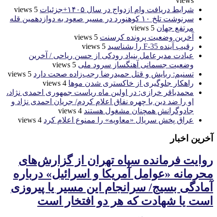
views
شرایط دریافت وام ازدواج در سال ۱۴۰۵+جزئیات
5 views
سرنوشت تلخ ۱۰ کوهنورد در مسیر صعود به دوازدهمین قله
مرتفع جهان
5 views
آخرین وضعیت پرونده کرسنت
5 views
رقیب آینده F-35 را بشناسید
5 views
عیادت مدیرعامل بنیاد رودکی از حسن ریاحی / آخرین
وضعیت جسمانی آهنگساز سرود ملی
5 views
تسنیم: ربایش و قتل حمیدرضا رجب‌زاده صحت دارد
5 views
راهکار جلوگیری از خاکستری شدن موها
4 views
محمدباقر خرازی: در اولین ماه ریاست جمهوری احمدی نژاد،
او را ضد دین با چهره نفاق اعلام کردم/ جریان احمدی نژاد و
جادوگرانش همچنان مشغول هستند
4 views
عراق پخش سریال «معاویه» را ممنوع اعلام کرد
4 views
آخرین اخبار
روایت فرمانده سپاه تهران از گزارش‌های
محرمانه «عوامل آمریکا و اسرائیل» درباره
آمادگی بسیج/ سرانجام این مسیر یا پیروزی
است یا شهادت که هر دو افتخار است