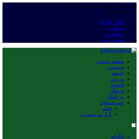
تاریخ : یکشنبه, ۱۸ مرداد , ۱۴۰۵
ساعت :
7:27:35
کانال تلگرام
تبلیغات
درباره ما
تماس با ما
صفحه نخست
سیاست
جامعه
ورزش
اقتصاد
فرهنگ
بین‌الملل
چندرسانه‌ای
فیلم
گزارش تصویری
تلگرام