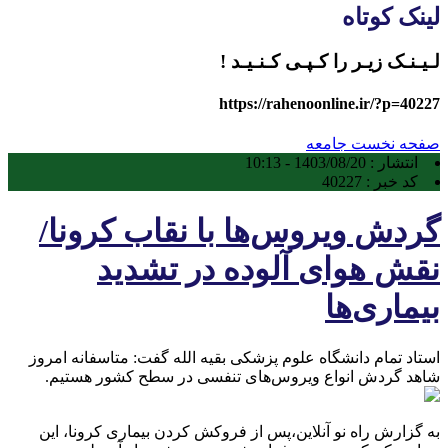
لینک کوتاه
لـیـنـک زیـر را کـپـی کـنـیـد !
https://rahenoonline.ir/?p=40227
صفحه نخست
جامعه
انتشار :
1403/08/20 - 10:13
کد خبر :
40227
گردش ویروس‌ها با نقاب کرونا/
نقش هوای آلوده در تشدید
بیماری‌ها
استاد تمام دانشگاه علوم پزشکی بقیه الله گفت: متاسفانه امروز
شاهد گردش انواع ویروس‌های تنفسی در سطح کشور هستیم.
به گزارش راه نو آنلاین،پس از فروکش کردن بیماری کرونا، این