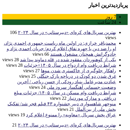
پربازدیدترین اخبار
7
روز
24
ساعت
بهترین سریال‌های کره‌ای «دبیرستانی» در سال ۲۰۲۴
106
views
محمدباقر خرازی: در اولین ماه ریاست جمهوری احمدی نژاد،
او را ضد دین با چهره نفاق اعلام کردم/ جریان احمدی نژاد و
جادوگرانش همچنان مشغول هستند
66 views
یکی از کوهنوردان مفقود شده در قله دماوند پیدا شد
28 views
شرایط دریافت وام ازدواج در سال ۱۴۰۵+جزئیات
28 views
راهکار جلوگیری از خاکستری شدن موها
27 views
غرق شدن دو کودک در دریاچه پارک جنگلی
25 views
عیادت مدیرعامل بنیاد رودکی از حسن ریاحی / آخرین
وضعیت جسمانی آهنگساز سرود ملی
24 views
شرایط دریافت وام مسکن در سال ۱۴۰۵/ جزئیات مبلغ
دریافتی و مدارک موردنیاز
22 views
منوچهر شاهسواری دبیر جشنواره ۴۳ فیلم فجر شد/ تفکیک
بخش ملی از بین‌الملل
21 views
عراق پخش سریال «معاویه» را ممنوع اعلام کرد
19 views
بهترین سریال‌های کره‌ای «دبیرستانی» در سال ۲۰۲۴
21