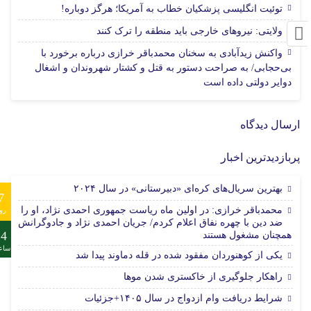
17 مرداد 1405
توئیت انگلیسی پزشکیان خطاب به آمریکا؛ هرگز دوباره!
17 مرداد 1405
ولایتی: نیروهای خارجی باید منطقه را ترک کنند
واکنش زیدآبادی به سخنان محمدباقر خرازی درباره برخورد با
بی‌حجابی/ به صراحت دستور به قتل و کشتار شهروندان و اشغال
17 مرداد 1405
دوایر دولتی داده است
ارسال دیدگاه
پربازدیدترین اخبار
بهترین سریال‌های کره‌ای «دبیرستانی» در سال ۲۰۲۴
7
محمدباقر خرازی: در اولین ماه ریاست جمهوری احمدی نژاد، او را
رو
ضد دین با چهره نفاق اعلام کردم/ جریان احمدی نژاد و جادوگرانش
24
همچنان مشغول هستند
ساع
یکی از کوهنوردان مفقود شده در قله دماوند پیدا شد
راهکار جلوگیری از خاکستری شدن موها
شرایط دریافت وام ازدواج در سال ۱۴۰۵+جزئیات