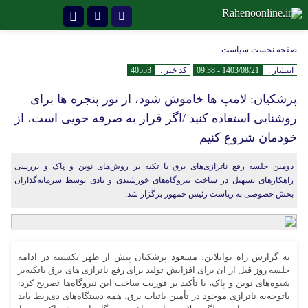
تلگرام
صفحه نخست
سیاست
انتشار :
1403/08/21 - 09:38
کد خبر :
40553
پزشکیان: لامپ ها خاموش شود، از نور پنجره ها برای
روشنایی استفاده کنید /اگر قرار به صرفه جویی است، از
خودمان شروع کنیم
دومین جلسه رفع ناترازی‌های برق با تکیه بر روش‌های نوین و پاک و بررسی
راهکارهای تسهیل در ساخت نیروگاه‌های خورشیدی و بادی توسط سرمایه‌گذاران
بخش خصوصی به ریاست رئیس جمهور برگزار شد.
به گزارش راه نوآنلاین، مسعود پزشکیان پیش از ظهر یکشنبه در ادامه
جلسه روز قبل از آن برای افزایش تولید برای رفع ناترازی های برق باتکیه‌بر
شیوه‌های نوین و پاک، با تأکید بر فوریت ساخت این نیروگاه‌ها تصریح کرد:
باتوجه‌به ناترازی موجود در تأمین باثبات برق، همه دستگاه‌های ذی‌ربط باید