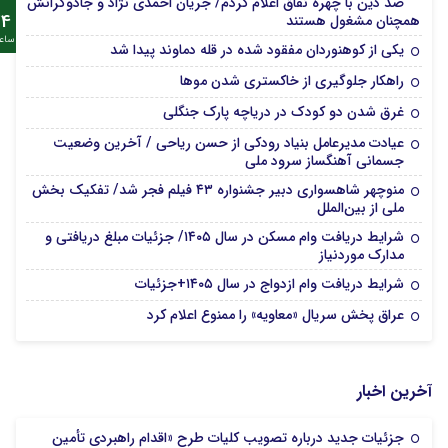
ضد دین با چهره نفاق اعلام کردم/ جریان احمدی نژاد و جادوگرانش
24
همچنان مشغول هستند
ساع
یکی از کوهنوردان مفقود شده در قله دماوند پیدا شد
راهکار جلوگیری از خاکستری شدن موها
غرق شدن دو کودک در دریاچه پارک جنگلی
عیادت مدیرعامل بنیاد رودکی از حسن ریاحی / آخرین وضعیت
جسمانی آهنگساز سرود ملی
منوچهر شاهسواری دبیر جشنواره ۴۳ فیلم فجر شد/ تفکیک بخش
ملی از بین‌الملل
شرایط دریافت وام مسکن در سال ۱۴۰۵/ جزئیات مبلغ دریافتی و
مدارک موردنیاز
شرایط دریافت وام ازدواج در سال ۱۴۰۵+جزئیات
عراق پخش سریال «معاویه» را ممنوع اعلام کرد
آخرین اخبار
جزئیات جدید درباره تصویب کلیات طرح «اقدام راهبردی تأمین