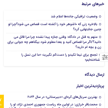
خبرهای مرتبط
19 مرداد 1405
وضعیت ترافیکی جاده‌ها اعلام شد
بالاخره زنی که 10شوهر خود را کشته است قصاص می شود؟چرا او
19 مرداد 1405
چنین جنایتهایی کرد؟
متهم به قتل در دادگاه: وقتی جنازه پیدا نشده چرا مرا قاتل می
دانید؟/اگر مرا قصاص کنید و بعدا معلوم شود بیگناهم چه جوابی برای
19 مرداد 1405
زن و بچه ام دارید؟
تجمع برای نیما تکیدو را دست‌کم نگیرید؛ «ما این نسل را
19 مرداد 1405
نشناخته‌ایم»
ارسال دیدگاه
پربازدیدترین اخبار
بهترین سریال‌های کره‌ای «دبیرستانی» در سال ۲۰۲۴
7
محمدباقر خرازی: در اولین ماه ریاست جمهوری احمدی نژاد، او را
رو