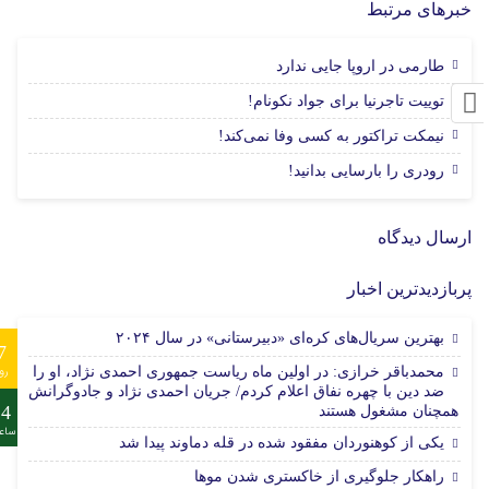
خبرهای مرتبط
19 مرداد 1405
طارمی در اروپا جایی ندارد
19 مرداد 1405
توییت تاجرنیا برای جواد نکونام!
19 مرداد 1405
نیمکت تراکتور به کسی وفا نمی‌کند!
19 مرداد 1405
رودری را بارسایی بدانید!
ارسال دیدگاه
پربازدیدترین اخبار
بهترین سریال‌های کره‌ای «دبیرستانی» در سال ۲۰۲۴
7
محمدباقر خرازی: در اولین ماه ریاست جمهوری احمدی نژاد، او را
رو
ضد دین با چهره نفاق اعلام کردم/ جریان احمدی نژاد و جادوگرانش
24
همچنان مشغول هستند
ساع
یکی از کوهنوردان مفقود شده در قله دماوند پیدا شد
راهکار جلوگیری از خاکستری شدن موها