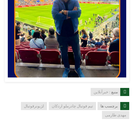
منبع :
خبرآنلاین
برچسب ها
تیم فوتبال چادرملو اردکان
لژیونرفوتبال
مهدی طارمی