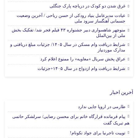
غرق شدن دو کودک در دریاچه پارک جنگلی
عیادت مدیرعامل بنیاد رودکی از حسن ریاحی / آخرین وضعیت
جسمانی آهنگساز سرود ملی
منوچهر شاهسواری دبیر جشنواره ۴۳ فیلم فجر شد/ تفکیک بخش
ملی از بین‌الملل
شرایط دریافت وام مسکن در سال ۱۴۰۵/ جزئیات مبلغ دریافتی و
مدارک موردنیاز
عراق پخش سریال «معاویه» را ممنوع اعلام کرد
شرایط دریافت وام ازدواج در سال ۱۴۰۵+جزئیات
آخرین اخبار
طارمی در اروپا جایی ندارد
پیام فرمانده قرارگاه خاتم برای محسن رضایی/ سرلشکر حاتمی
هم تبریک گفت
توییت تاجرنیا برای جواد نکونام!