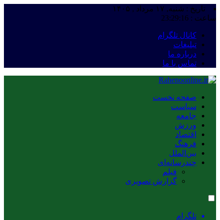
تاریخ : شنبه, ۱۷ مرداد , ۱۴۰۵
ساعت :
23:29:16
کانال تلگرام
تبلیغات
درباره ما
تماس با ما
صفحه نخست
سیاست
جامعه
ورزش
اقتصاد
فرهنگ
بین‌الملل
چندرسانه‌ای
فیلم
گزارش تصویری
تلگرام