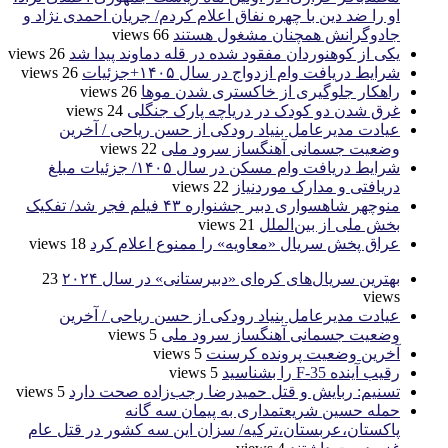
او را ضد دین با چهره نفاق اعلام کردم/ جریان احمدی نژاد و
جادوگرانش همچنان مشغول هستند
66 views
یکی از کوهنوردان مفقود شده در قله دماوند پیدا شد
26 views
شرایط دریافت وام ازدواج در سال ۱۴۰۵+جزئیات
26 views
راهکار جلوگیری از خاکستری شدن موها
26 views
غرق شدن دو کودک در دریاچه پارک جنگلی
24 views
عیادت مدیرعامل بنیاد رودکی از حسن ریاحی / آخرین
وضعیت جسمانی آهنگساز سرود ملی
22 views
شرایط دریافت وام مسکن در سال ۱۴۰۵/ جزئیات مبلغ
دریافتی و مدارک موردنیاز
22 views
منوچهر شاهسواری دبیر جشنواره ۴۳ فیلم فجر شد/ تفکیک
بخش ملی از بین‌الملل
21 views
عراق پخش سریال «معاویه» را ممنوع اعلام کرد
18 views
بهترین سریال‌های کره‌ای «دبیرستانی» در سال ۲۰۲۴
23
views
عیادت مدیرعامل بنیاد رودکی از حسن ریاحی / آخرین
وضعیت جسمانی آهنگساز سرود ملی
5 views
آخرین وضعیت پرونده کرسنت
5 views
رقیب آینده F-35 را بشناسید
5 views
تسنیم: ربایش و قتل حمیدرضا رجب‌زاده صحت دارد
5 views
حمله حسین شریعتمداری به پیمان سه گانه
پاکستان،عربستان،ترکیه/ سزان این سه کشور در قتل عام