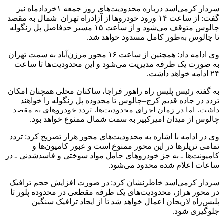
سردار کرمی‌اسد درباره محدودیت‌های روز جمعه ۱خردادماه نیز
گفت: از ساعت ۱۴ ورود خودروها از آزادراه تهران–شمال به مقصد
چالوس متوقف می‌شود و از ساعت ۱۵ مسیر حدفاصل پل زنگوله
تا چالوس به‌طور کامل مسدود خواهد شد.
وی ادامه داد: همچنین از ساعت ۱۶ محور مرزن‌آباد به سمت تهران
به‌ صورت یک‌ طرفه مدیریت می‌شود و این محدودیت‌ها تا ساعت
۲۴ ادامه خواهد داشت.
به گفته رئیس پلیس راه راهور فراجا، ساکنان محلی همچنان امکان
تردد در جاده قدیم کرج–چالوس تا محدوده پل زنگوله را خواهند
داشت، اما در زمان اجرای محدودیت‌ها، تردد خودروهای به مقصد
چالوس از میدان امیرکبیر به سمت شمال ممنوع خواهد بود.
وی در ادامه با اشاره به محدودیت‌های محور هراز تصریح کرد: تردد
تمامی تریلرها در این محور ممنوع است و عبور کامیون‌ها و
کامیونت‌ها ـ به‌ جز خودروهای حامل مواد سوختی و فاسدشدنی ـ در
ساعات اعلام‌ شده محدود می‌شود.
سردار کرمی‌اسد خاطرنشان کرد: در صورت افزایش حجم ترافیک
در محور هراز، محدودیت‌های یک‌ طرفه مقطعی در محدوده پلور تا
پلیس‌راه لاریجان اعمال خواهد شد تا از ایجاد ترافیک سنگین
جلوگیری شود.