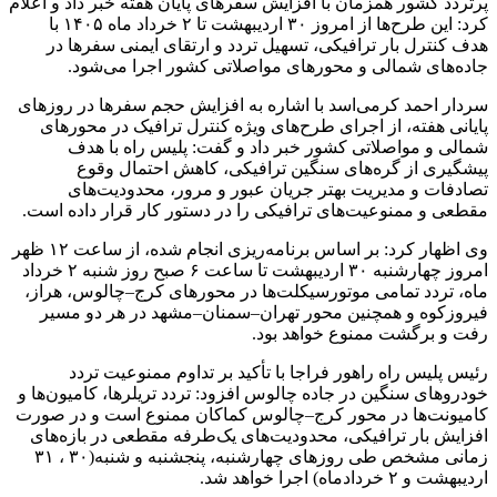
پرتردد کشور همزمان با افزایش سفرهای پایان هفته خبر داد و اعلام
کرد: این طرح‌ها از امروز ۳۰ اردیبهشت تا ۲ خرداد ماه ۱۴۰۵ با
هدف کنترل بار ترافیکی، تسهیل تردد و ارتقای ایمنی سفرها در
جاده‌های شمالی و محورهای مواصلاتی کشور اجرا می‌شود.
سردار احمد کرمی‌اسد با اشاره به افزایش حجم سفرها در روزهای
پایانی هفته، از اجرای طرح‌های ویژه کنترل ترافیک در محورهای
شمالی و مواصلاتی کشور خبر داد و گفت: پلیس راه با هدف
پیشگیری از گره‌های سنگین ترافیکی، کاهش احتمال وقوع
تصادفات و مدیریت بهتر جریان عبور و مرور، محدودیت‌های
مقطعی و ممنوعیت‌های ترافیکی را در دستور کار قرار داده است.
وی اظهار کرد: بر اساس برنامه‌ریزی انجام‌ شده، از ساعت ۱۲ ظهر
امروز چهارشنبه ۳۰ اردیبهشت تا ساعت ۶ صبح روز شنبه ۲ خرداد
ماه، تردد تمامی موتورسیکلت‌ها در محورهای کرج–چالوس، هراز،
فیروزکوه و همچنین محور تهران–سمنان–مشهد در هر دو مسیر
رفت و برگشت ممنوع خواهد بود.
رئیس پلیس راه راهور فراجا با تأکید بر تداوم ممنوعیت تردد
خودروهای سنگین در جاده چالوس افزود: تردد تریلرها، کامیون‌ها و
کامیونت‌ها در محور کرج–چالوس کماکان ممنوع است و در صورت
افزایش بار ترافیکی، محدودیت‌های یک‌طرفه مقطعی در بازه‌های
زمانی مشخص طی روزهای چهارشنبه، پنجشنبه و شنبه(۳۰ ، ۳۱
اردیبهشت و ۲ خردادماه) اجرا خواهد شد.