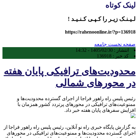
لینک کوتاه
لـیـنـک زیـر را کـپـی کـنـیـد !
https://rahenoonline.ir/?p=136918
صفحه نخست
جامعه
انتشار :
1405/02/30 - 14:32
کد خبر :
136918
محدودیت‌های ترافیکی پایان هفته
در محورهای شمالی
رئیس پلیس راه راهور فراجا از اجرای گسترده محدودیت‌ها و
ممنوعیت‌های ترافیکی در محورهای پرتردد کشور همزمان با
افزایش سفرهای پایان هفته خبر داد.
به گزارش پایگاه خبری راه نو آنلاین، رئیس پلیس راه راهور فراجا از
اجرای گسترده محدودیت‌ها و ممنوعیت‌های ترافیکی در محورهای