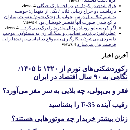
غزه دست داشتند
4 views
غرق شدن دو کودک در دریاچه پارک جنگلی
4 views
بازداشت دو جراح زیبایی قلابی/ یکی از متهمان: حوصله
نداشتم 7-8 سال درس بخوانم تا پزشک شوم؛ عفونت بیماران
یا کج شدن صورت آنها تقصبر خودشان بود
4 views
اگر کریستیانو رونالدو رئال مادرید را ترک نمی‌کرد…
4 views
عطریانفر: بی‌تردید فحاشی و سنگ‌اندازی به مسئولان، موجب
دلسردی می‌شود/ به‌کارگیری به موقع دیپلماسی، تهدیدها را به
فرصت بدل می‌سازد
4 views
آخرین اخبار
رکوردشکنی‌های تورم از ۱۳۲۰ تا ۱۴۰۵/
نگاهی به ۹۰ سال اقتصاد در ایران
فقر و بی‌پولی، چه بلایی به سر مغز می‌آورد؟
رقیب آینده F-35 را بشناسید
زنان بیشتر خریدار چه موتورهایی هستند؟