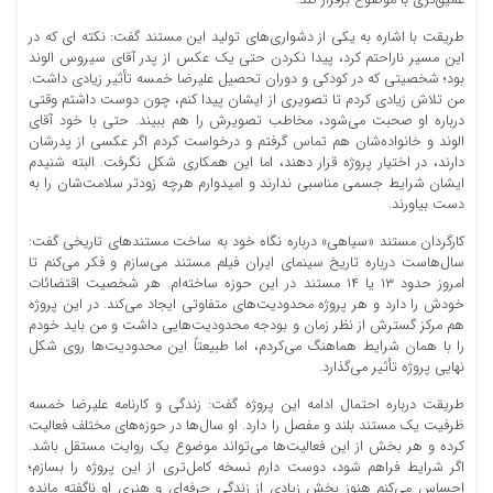
طریقت با اشاره به یکی از دشواری‌های تولید این مستند گفت: نکته ای که در
این مسیر ناراحتم کرد، پیدا نکردن حتی یک عکس از پدر آقای سیروس الوند
بود؛ شخصیتی که در کودکی و دوران تحصیل علیرضا خمسه تأثیر زیادی داشت.
من تلاش زیادی کردم تا تصویری از ایشان پیدا کنم، چون دوست داشتم وقتی
درباره او صحبت می‌شود، مخاطب تصویرش را هم ببیند. حتی با خود آقای
الوند و خانواده‌شان هم تماس گرفتم و درخواست کردم اگر عکسی از پدرشان
دارند، در اختیار پروژه قرار دهند، اما این همکاری شکل نگرفت. البته شنیدم
ایشان شرایط جسمی مناسبی ندارند و امیدوارم هرچه زودتر سلامت‌شان را به
دست بیاورند.
کارگردان مستند «سیاهی» درباره نگاه خود به ساخت مستندهای تاریخی گفت:
سال‌هاست درباره تاریخ سینمای ایران فیلم مستند می‌سازم و فکر می‌کنم تا
امروز حدود ۱۳ یا ۱۴ مستند در این حوزه ساخته‌ام. هر شخصیت اقتضائات
خودش را دارد و هر پروژه محدودیت‌های متفاوتی ایجاد می‌کند. در این پروژه
هم مرکز گسترش از نظر زمان و بودجه محدودیت‌هایی داشت و من باید خودم
را با همان شرایط هماهنگ می‌کردم، اما طبیعتاً این محدودیت‌ها روی شکل
نهایی پروژه تأثیر می‌گذارد.
طریقت درباره احتمال ادامه این پروژه گفت: زندگی و کارنامه علیرضا خمسه
ظرفیت یک مستند بلند و مفصل را دارد. او سال‌ها در حوزه‌های مختلف فعالیت
کرده‌ و هر بخش از این فعالیت‌ها می‌تواند موضوع یک روایت مستقل باشد.
اگر شرایط فراهم شود، دوست دارم نسخه کامل‌تری از این پروژه را بسازم؛
احساس می‌کنم هنوز بخش زیادی از زندگی حرفه‌ای و هنری او ناگفته مانده