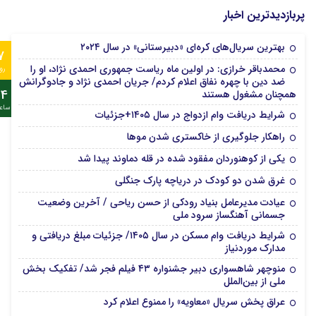
پربازدیدترین اخبار
بهترین سریال‌های کره‌ای «دبیرستانی» در سال ۲۰۲۴
7
محمدباقر خرازی: در اولین ماه ریاست جمهوری احمدی نژاد، او را
رو
ضد دین با چهره نفاق اعلام کردم/ جریان احمدی نژاد و جادوگرانش
24
همچنان مشغول هستند
ساع
شرایط دریافت وام ازدواج در سال ۱۴۰۵+جزئیات
راهکار جلوگیری از خاکستری شدن موها
یکی از کوهنوردان مفقود شده در قله دماوند پیدا شد
غرق شدن دو کودک در دریاچه پارک جنگلی
عیادت مدیرعامل بنیاد رودکی از حسن ریاحی / آخرین وضعیت
جسمانی آهنگساز سرود ملی
شرایط دریافت وام مسکن در سال ۱۴۰۵/ جزئیات مبلغ دریافتی و
مدارک موردنیاز
منوچهر شاهسواری دبیر جشنواره ۴۳ فیلم فجر شد/ تفکیک بخش
ملی از بین‌الملل
عراق پخش سریال «معاویه» را ممنوع اعلام کرد