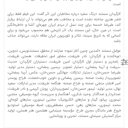
است.
کارگردان مستند «رنگ سفر» درباره مخاطبان این اثر گفت: این فیلم فقط برای
قشر هنری ساخته نشده است و مخاطب عام هم می‌تواند با آن ارتباط برقرار
کند، علیرضا خمسه برای چند نسل از مردم ایران چهره‌ای آشنا و خاطره‌انگیز
است. در عین حال، این مستند یک اثر تاریخی هم محسوب می‌شود و برای
کسانی که به تاریخ سینما، تئاتر و تلویزیون ایران علاقه دارند، می‌تواند جذاب
باشد.
عوامل مستند «کمدین چنین آغاز نمود» عبارتند از محقق، مستندنویس، تدوین،
تهیه‌کننده و کارگردان: نادر طریقت، مشاور امور تحقیقات: هستی طریقت،
برنامه‌ریز و دستیار اول کارگردان: امین طریقت، دستیاران کارگردان: حدیث
طریقت و آرینا رمضانی، دستیار تصویر: برسین رمضانی، دستیار مدیر تولید:
علیرضا حسن‌خان، دستیار تدارکات: جهانگیر حسن‌خان، عکس: آرینا رمضانی،
تصویربردار پشت صحنه: برسین رمضانی و دلوین خوب‌خصلت، طراح پوستر:
امیر افشار، منشی صحنه و طراح صحنه: هنگامه طریقت، مدیر تدارکات: سعید
نهال، مدیر تولید: تیمور حسن‌خان، تصویربرداران: پویان کریمی و نادر طریقت،
صدابردار و صداگذار: وحید شکری، آهنگساز و سرپرست گروه موسیقی: مجتبی
تیموری، پیانو، گیتار و سازهای الکترونیک: مجتبی تیموری، سازهای کوبه‌ای:
محمد تیموری، سازهای زهی: حسن مصطفی‌پور، ضبط موسیقی: استودیو
فروغ هنر ماندگار، مجری طرح: مؤسسه سینمایی هفتمین هنر هستی، تولید
مرکز گسترش سینمای مستند، تجربی و پویانمایی.