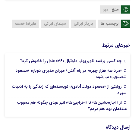
منبع :
مهر
برچسب ها
بازیگر ایرانی
سینمای ایرانی
علیرضا خمسه
خبرهای مرتبط
12 مرداد 1405
چه کسی برنامه تلویزیونی«فوتبال ۳۶۰» عادل را خاموش کرد؟
«مرد سه هزار چهره» در راه آنتن/ مهران مدیری دوباره «مسعود
11 مرداد 1405
شصتچی» می‌شود
روایتی از «محمود دولت‌آبادی»؛ نویسنده‌ای که زندگی را به ادبیات
10 مرداد 1405
سپرد
از «اجاره‌نشین‌ها» تا «اخراجی‌ها»؛ اکبر عبدی چگونه هم محبوب
03 مرداد 1405
منتقدان بود هم مردم؟
ارسال دیدگاه