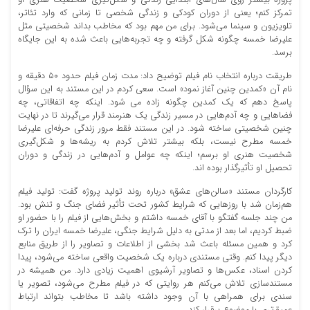
تمرکز کنم؛ یعنی از دوران کودکی و زندگی شخصی تا زمانی که وارد تئاتر،
تلویزیون و سینما می‌شود. برای من مهم بود که مخاطب بداند شخصیتی مثل
علیرضا خمسه چگونه شکل گرفته و چه تجربه‌هایی باعث شده به این جایگاه
برسد.
طریقت درباره انتخاب نام فیلم توضیح داد: مدت زمان فیلم حدود ۵۰ دقیقه و
نام آن «کمدین چنین آغاز نمود» است. سعی کردم در این مستند به این سؤال
پاسخ دهم که یک کمدین چگونه زاده می شود. اینکه چه اتفاقاتی، چه
فضاهایی و چه آدم‌هایی در مسیر زندگی یک هنرمند قرار می‌گیرند تا در نهایت
چنین شخصیتی ساخته شود. در این مستند فقط مرور زندگی حرفه‌ای علیرضا
خمسه مطرح نیست، بلکه بیشتر تلاش کردم به ریشه‌ها و شکل‌گیری
شخصیت هنری او برسم؛ اینکه چه عوامل و آدم‌هایی در زندگی و دوران
تحصیل او تأثیرگذار بوده‌ اند.
کارگردان مستند «سالن‌های عشق» درباره روند تولید پروژه گفت: تولید فیلم
هم‌زمان شد با روزهایی که شرایط کشور تحت تأثیر فضای جنگ و تنش بود.
من چند جلسه گفتگو با آقای خمسه داشتم و بخش‌هایی از فیلم را با حضور او
ضبط کردیم، اما بعد از مدتی به دلیل شرایط جنگی، علیرضا خمسه ایران را ترک
کرد و همین مسئله باعث شد بخشی از اطلاعات و تصاویر را از طریق منابع
دیگر پیدا کنم. وقتی مستندی درباره یک شخصیت واقعی ساخته می‌شود، پیدا
کردن اسناد، عکس‌ها و تصاویر آرشیوی اهمیت زیادی دارد. من همیشه در
مستندسازی تلاش می‌کنم هر روایتی که در فیلم مطرح می‌شود، تصویر یا
سندی برای همراهی با آن وجود داشته باشد تا مخاطب بتواند ارتباط
عمیق‌تری با موضوع برقرار کند.