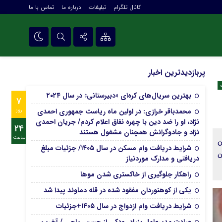
کانال تلگرام
تبلیغات
درباره ما
تماس با ما
تلگرام
پربازدیدترین اخبار
بهترین سریال‌های کره‌ای «دبیرستانی» در سال ۲۰۲۴
7
محمدباقر خرازی: در اولین ماه ریاست جمهوری احمدی
روز
نژاد، او را ضد دین با چهره نفاق اعلام کردم/ جریان احمدی
24
نژاد و جادوگرانش همچنان مشغول هستند
ساعت
ن
شرایط دریافت وام مسکن در سال ۱۴۰۵/ جزئیات مبلغ
سیستان
دریافتی و مدارک موردنیاز
راهکار جلوگیری از خاکستری شدن موها
یکی از کوهنوردان مفقود شده در قله دماوند پیدا شد
شرایط دریافت وام ازدواج در سال ۱۴۰۵+جزئیات