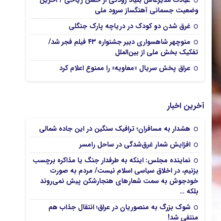
عیادت مدیرعامل بنیاد رودکی از حسن ریاحی / آخرین
وضعیت جسمانی آهنگساز سرود ملی
غرق شدن دو کودک در دریاچه پارک جنگلی
منوچهر شاهسواری دبیر جشنواره ۴۳ فیلم فجر شد/
تفکیک بخش ملی از بین‌الملل
عراق پخش سریال «معاویه» را ممنوع اعلام کرد
آخرین اخبار
هشدار به مسافران؛ ترافیک سنگین در این جاده شمالی
افزایش شمار غرق‌شدگی در ساحل رامسر
نماینده مجلس: اینکه به طرفدار جنگ یا مذاکره برچسب
بزنیم، در اخلاق سیاسی اسلام نیست/ مردم به صورت
خودجوش به سمت شعارهای هنجارشکن پیش نمی‌روند
بلکه …
شوک بزرگ به منصوریان در عراق؛ انتقال جذاب هم
منتفی شد!