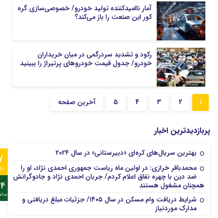
آمار ناامیدکننده تولید خودرو/ خصوصی‌سازی گره
کور این صنعت را باز می‌کند؟
رکود و تشدید سردرگمی در میان خریداران
خودرو/ جدول قیمت خودروهای پرتیراژ را ببینید
1
2
3
4
5
آخرین صفحه
پربازدیدترین اخبار
بهترین سریال‌های کره‌ای «دبیرستانی» در سال ۲۰۲۴
7
محمدباقر خرازی: در اولین ماه ریاست جمهوری احمدی نژاد، او را
رو
ضد دین با چهره نفاق اعلام کردم/ جریان احمدی نژاد و جادوگرانش
24
همچنان مشغول هستند
ساع
شرایط دریافت وام مسکن در سال ۱۴۰۵/ جزئیات مبلغ دریافتی و
مدارک موردنیاز