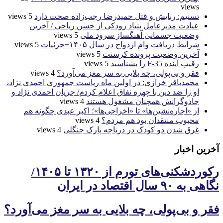
views
تسنیم: ربایش و قتل حمیدرضا رجب‌زاده صحت دارد
5 views
عیادت مدیرعامل بنیاد رودکی از حسن ریاحی / آخرین
وضعیت جسمانی آهنگساز سرود ملی
5 views
شرایط دریافت وام ازدواج در سال ۱۴۰۵+جزئیات
5 views
آخرین وضعیت پرونده کرسنت
5 views
رقیب آینده F-35 را بشناسید
5 views
فقر و بی‌پولی، چه بلایی به سر مغز می‌آورد؟
4 views
محمدباقر خرازی: در اولین ماه ریاست جمهوری احمدی نژاد،
او را ضد دین با چهره نفاق اعلام کردم/ جریان احمدی نژاد و
جادوگرانش همچنان مشغول هستند
4 views
از «اجاره‌نشین‌ها» تا «اخراجی‌ها»؛ اکبر عبدی چگونه هم
محبوب منتقدان بود هم مردم؟
4 views
غرق شدن دو کودک در دریاچه پارک جنگلی
4 views
آخرین اخبار
رکوردشکنی‌های تورم از ۱۳۲۰ تا ۱۴۰۵/
نگاهی به ۹۰ سال اقتصاد در ایران
فقر و بی‌پولی، چه بلایی به سر مغز می‌آورد؟