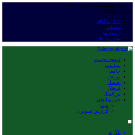
تاریخ : یکشنبه, ۱۸ مرداد , ۱۴۰۵
ساعت :
4:59:39
کانال تلگرام
تبلیغات
درباره ما
تماس با ما
صفحه نخست
سیاست
جامعه
ورزش
اقتصاد
فرهنگ
بین‌الملل
چندرسانه‌ای
فیلم
گزارش تصویری
تلگرام