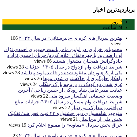
پربازدیدترین اخبار
7
روز
24
ساعت
بهترین سریال‌های کره‌ای «دبیرستانی» در سال ۲۰۲۴
106
views
محمدباقر خرازی: در اولین ماه ریاست جمهوری احمدی نژاد،
او را ضد دین با چهره نفاق اعلام کردم/ جریان احمدی نژاد و
جادوگرانش همچنان مشغول هستند
66 views
شرایط دریافت وام ازدواج در سال ۱۴۰۵+جزئیات
28 views
یکی از کوهنوردان مفقود شده در قله دماوند پیدا شد
28 views
راهکار جلوگیری از خاکستری شدن موها
26 views
غرق شدن دو کودک در دریاچه پارک جنگلی
24 views
عیادت مدیرعامل بنیاد رودکی از حسن ریاحی / آخرین
وضعیت جسمانی آهنگساز سرود ملی
22 views
شرایط دریافت وام مسکن در سال ۱۴۰۵/ جزئیات مبلغ
دریافتی و مدارک موردنیاز
22 views
منوچهر شاهسواری دبیر جشنواره ۴۳ فیلم فجر شد/ تفکیک
بخش ملی از بین‌الملل
21 views
عراق پخش سریال «معاویه» را ممنوع اعلام کرد
19 views
بهترین سریال‌های کره‌ای «دبیرستانی» در سال ۲۰۲۴
23