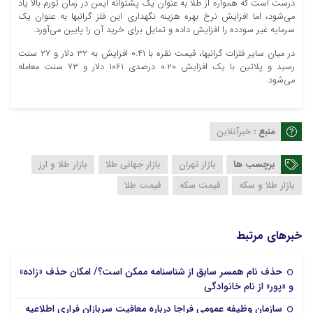
درست است که همواره از طلا به عنوان یک پشتوانه ایمن در زمان تورم بالا یاد
می‌شود، اما افزایش نرخ بهره هزینه نگهداری این فلز گرانبها به عنوان یک
سرمایه غیر سودده را افزایش داده و تمایل برای خرید آن را پایین می‌آورد.
در میان سایر فلزات گرانبها، قیمت نقره با ۰.۴۱ افزایش به ۳۲ دلار و ۲۷ سنت
رسید و پلاتین با یک افزایش ۰.۲۰ درصدی ۱۰۶۱ دلار و ۷۳ سنت معامله
می‌شود.
منبع :
خبرآنلاین
برچسب ها
بازار تهران
بازار جهانی طلا
بازار طلا و ارز
بازار طلا و سکه
قیمت سکه
قیمت طلا
خبرهای مرتبط
حذف نام همسر سابق از شناسنامه ممکن است؟/ امکان حذف «زاده»
15 مرداد 1405
و «پور» از نام خانوادگی
سازمان وظیفه عمومی فراجا درباره معافیت سربازان فراری اطلاعیه