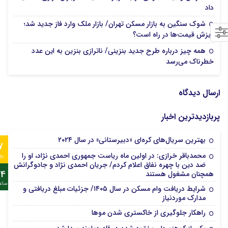
15 مرداد 1405
داد
شوک سنگین به بازار مسکن تهران/ بازار ملک وارد فاز جدید شد؛
14 مرداد 1405
ریزش قیمت‌ها در راه است؟
همه چیز درباره طرح جدید بنزینی/ ناترازی بنزین به این عدد
14 مرداد 1405
خطرناک می‌رسد
ارسال دیدگاه
پربازدیدترین اخبار
بهترین سریال‌های کره‌ای «دبیرستانی» در سال ۲۰۲۴
7
محمدباقر خرازی: در اولین ماه ریاست جمهوری احمدی نژاد، او را
رو
ضد دین با چهره نفاق اعلام کردم/ جریان احمدی نژاد و جادوگرانش
24
همچنان مشغول هستند
ساع
شرایط دریافت وام مسکن در سال ۱۴۰۵/ جزئیات مبلغ دریافتی و
مدارک موردنیاز
راهکار جلوگیری از خاکستری شدن موها