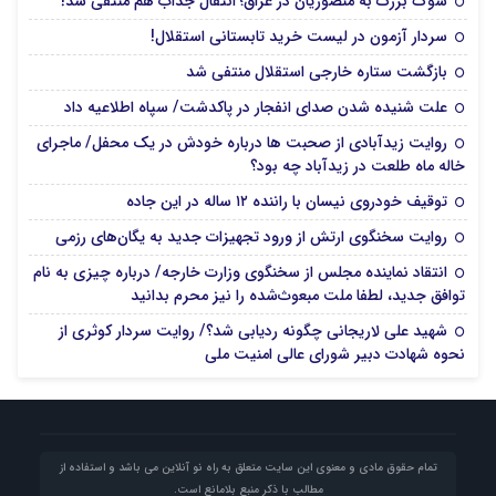
شوک بزرگ به منصوریان در عراق؛ انتقال جذاب هم منتفی شد!
سردار آزمون در لیست خرید تابستانی استقلال!
بازگشت ستاره خارجی استقلال منتفی شد
علت شنیده شدن صدای انفجار در پاکدشت/ سپاه اطلاعیه داد
روایت زیدآبادی از صحبت ها درباره خودش در یک محفل/ ماجرای
خاله ماه طلعت در زیدآباد چه بود؟
توقیف خودروی نیسان با راننده ۱۲ ساله در این جاده
روایت سخنگوی ارتش از ورود تجهیزات جدید به یگان‌های رزمی
انتقاد نماینده مجلس از سخنگوی وزارت خارجه/ درباره چیزی به نام
توافق جدید، لطفا ملت مبعوث‌شده را نیز محرم بدانید
شهید علی لاریجانی چگونه ردیابی شد؟/ روایت سردار کوثری از
نحوه شهادت دبیر شورای عالی امنیت ملی
تمام حقوق مادی و معنوی این سایت متعلق به راه نو آنلاین می باشد و استفاده از
مطالب با ذکر منبع بلامانع است.