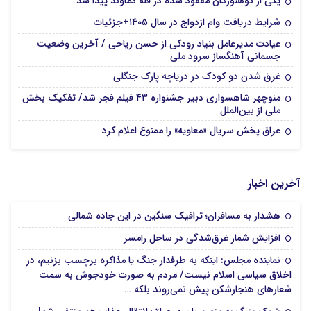
یکی از کوهنوردان مفقود شده در قله دماوند پیدا شد
شرایط دریافت وام ازدواج در سال ۱۴۰۵+جزئیات
عیادت مدیرعامل بنیاد رودکی از حسن ریاحی / آخرین وضعیت
جسمانی آهنگساز سرود ملی
غرق شدن دو کودک در دریاچه پارک جنگلی
منوچهر شاهسواری دبیر جشنواره ۴۳ فیلم فجر شد/ تفکیک بخش
ملی از بین‌الملل
عراق پخش سریال «معاویه» را ممنوع اعلام کرد
آخرین اخبار
هشدار به مسافران؛ ترافیک سنگین در این جاده شمالی
افزایش شمار غرق‌شدگی در ساحل رامسر
نماینده مجلس: اینکه به طرفدار جنگ یا مذاکره برچسب بزنیم، در
اخلاق سیاسی اسلام نیست/ مردم به صورت خودجوش به سمت
شعارهای هنجارشکن پیش نمی‌روند بلکه …