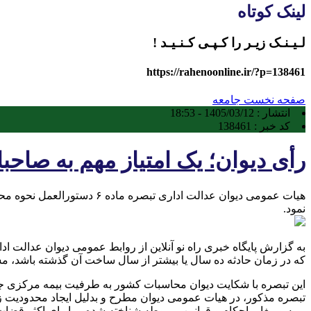
لینک کوتاه
لـیـنـک زیـر را کـپـی کـنـیـد !
https://rahenoonline.ir/?p=138461
صفحه نخست
جامعه
انتشار :
1405/03/12 - 18:53
کد خبر :
138461
رأی دیوان؛ یک امتیاز مهم به صاح
نمود.
که در زمان حادثه ده سال یا بیشتر از سال ساخت آن گذشته باشد،
این تبصره با شکایت دیوان محاسبات کشور به طرفیت بیمه مرکزی جم
تبصره مذکور، در هیات عمومی دیوان مطرح و بدلیل ایجاد محدودیت ز
بیمه و مغایر احکام و قوانین مربوطه شناخته شده و با رای اکثر قضا