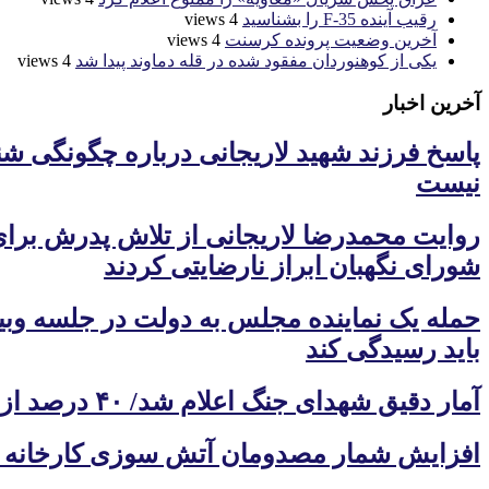
رقیب آینده F-35 را بشناسید
4 views
آخرین وضعیت پرونده کرسنت
4 views
یکی از کوهنوردان مفقود شده در قله دماوند پیدا شد
4 views
آخرین اخبار
پاسخ فرزند شهید لاریجانی درباره چگونگی ش
نیست
شورای نگهبان ابراز نارضایتی کردند
باید رسیدگی کند
آمار دقیق شهدای جنگ اعلام شد/ ۴۰ درصد از شهدای دو جنگ با علم ژنتیک شناسایی شدند
افزایش شمار مصدومان آتش سوزی کارخانه فند