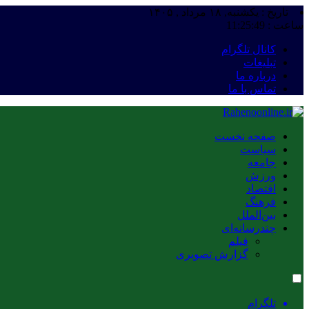
تاریخ : یکشنبه, ۱۸ مرداد , ۱۴۰۵
ساعت :
11:25:50
کانال تلگرام
تبلیغات
درباره ما
تماس با ما
صفحه نخست
سیاست
جامعه
ورزش
اقتصاد
فرهنگ
بین‌الملل
چندرسانه‌ای
فیلم
گزارش تصویری
تلگرام