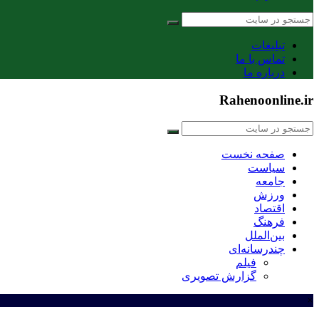
تبلیغات
تماس با ما
درباره ما
Rahenoonline.ir
صفحه نخست
سیاست
جامعه
ورزش
اقتصاد
فرهنگ
بین‌الملل
چندرسانه‌ای
فیلم
گزارش تصویری
×