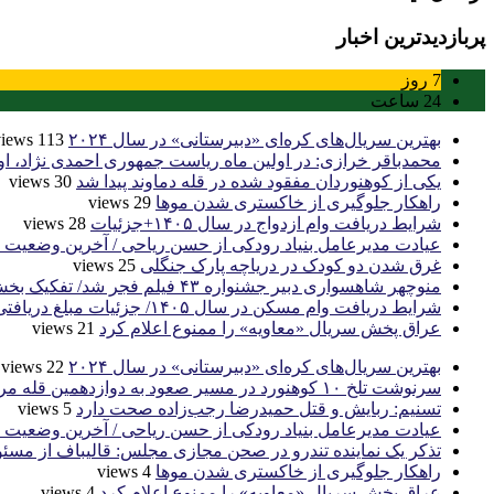
پربازدیدترین اخبار
7
روز
24
ساعت
بهترین سریال‌های کره‌ای «دبیرستانی» در سال ۲۰۲۴
113 views
محمدباقر خرازی: در اولین ماه ریاست جمهوری احمدی نژاد، او
یکی از کوهنوردان مفقود شده در قله دماوند پیدا شد
30 views
راهکار جلوگیری از خاکستری شدن موها
29 views
شرایط دریافت وام ازدواج در سال ۱۴۰۵+جزئیات
28 views
عیادت مدیرعامل بنیاد رودکی از حسن ریاحی / آخرین وضعیت
غرق شدن دو کودک در دریاچه پارک جنگلی
25 views
منوچهر شاهسواری دبیر جشنواره ۴۳ فیلم فجر شد/ تفکیک بخش ملی از بین‌الملل
شرایط دریافت وام مسکن در سال ۱۴۰۵/ جزئیات مبلغ دریافتی و مدارک موردنیاز
عراق پخش سریال «معاویه» را ممنوع اعلام کرد
21 views
بهترین سریال‌های کره‌ای «دبیرستانی» در سال ۲۰۲۴
22 views
سرنوشت تلخ ۱۰ کوهنورد در مسیر صعود به دوازدهمین قله مرتفع جهان
تسنیم: ربایش و قتل حمیدرضا رجب‌زاده صحت دارد
5 views
عیادت مدیرعامل بنیاد رودکی از حسن ریاحی / آخرین وضعیت
تذکر یک نماینده تندرو در صحن مجازی مجلس: قالیباف از مسئو
راهکار جلوگیری از خاکستری شدن موها
4 views
عراق پخش سریال «معاویه» را ممنوع اعلام کرد
4 views