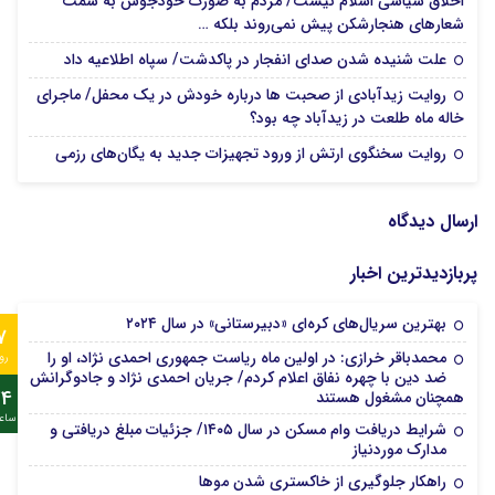
اخلاق سیاسی اسلام نیست/ مردم به صورت خودجوش به سمت
15 مرداد 1405
شعارهای هنجارشکن پیش نمی‌روند بلکه …
15 مرداد 1405
علت شنیده شدن صدای انفجار در پاکدشت/ سپاه اطلاعیه داد
روایت زیدآبادی از صحبت ها درباره خودش در یک محفل/ ماجرای
15 مرداد 1405
خاله ماه طلعت در زیدآباد چه بود؟
15 مرداد 1405
روایت سخنگوی ارتش از ورود تجهیزات جدید به یگان‌های رزمی
ارسال دیدگاه
پربازدیدترین اخبار
بهترین سریال‌های کره‌ای «دبیرستانی» در سال ۲۰۲۴
7
محمدباقر خرازی: در اولین ماه ریاست جمهوری احمدی نژاد، او را
رو
ضد دین با چهره نفاق اعلام کردم/ جریان احمدی نژاد و جادوگرانش
24
همچنان مشغول هستند
ساع
شرایط دریافت وام مسکن در سال ۱۴۰۵/ جزئیات مبلغ دریافتی و
مدارک موردنیاز
راهکار جلوگیری از خاکستری شدن موها