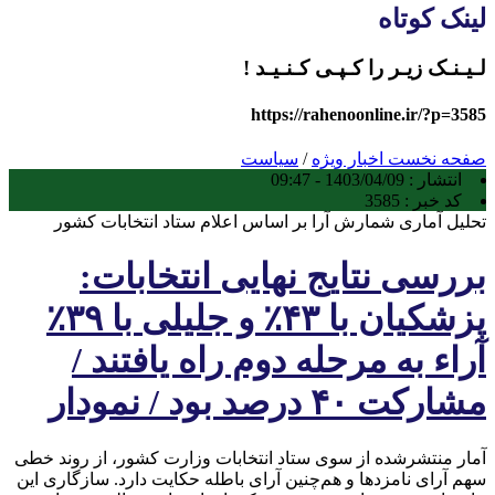
لینک کوتاه
لـیـنـک زیـر را کـپـی کـنـیـد !
https://rahenoonline.ir/?p=3585
صفحه نخست
اخبار ویژه
/
سیاست
انتشار :
1403/04/09 - 09:47
کد خبر :
3585
تحلیل آماری شمارش آرا بر اساس اعلام ستاد انتخابات کشور
بررسی نتایج نهایی انتخابات:
پزشکیان با ۴۳٪ و جلیلی با ۳۹٪
آراء به مرحله دوم راه یافتند /
مشارکت ۴۰ درصد بود / نمودار
آمار منتشرشده از سوی ستاد انتخابات وزارت کشور، از روند خطی
سهم آرای نامزدها و هم‌چنین آرای باطله حکایت دارد. سازگاری این