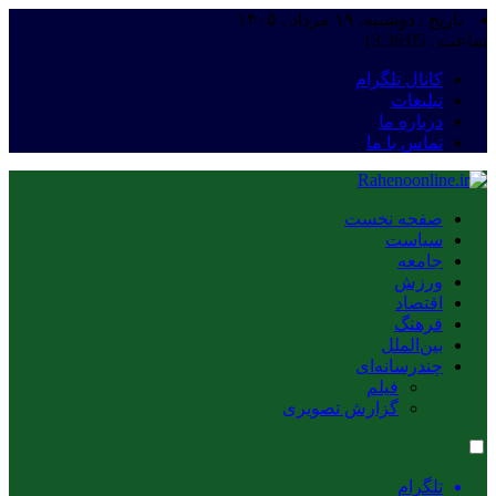
تاریخ : دوشنبه, ۱۹ مرداد , ۱۴۰۵
ساعت :
13:36:06
کانال تلگرام
تبلیغات
درباره ما
تماس با ما
صفحه نخست
سیاست
جامعه
ورزش
اقتصاد
فرهنگ
بین‌الملل
چندرسانه‌ای
فیلم
گزارش تصویری
تلگرام