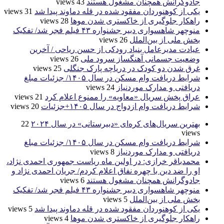
جادوگرانش همچنان مشغول هستند
43 views
یکی از کوهنوردان مفقود شده در قله دماوند پیدا شد
31 views
راهکار جلوگیری از خاکستری شدن موها
28 views
منوچهر شاهسواری دبیر جشنواره ۴۳ فیلم فجر شد/ تفکیک
بخش ملی از بین‌الملل
26 views
عیادت مدیرعامل بنیاد رودکی از حسن ریاحی / آخرین
وضعیت جسمانی آهنگساز سرود ملی
26 views
غرق شدن دو کودک در دریاچه پارک جنگلی
25 views
شرایط دریافت وام مسکن در سال ۱۴۰۵/ جزئیات مبلغ
دریافتی و مدارک موردنیاز
24 views
عراق پخش سریال «معاویه» را ممنوع اعلام کرد
21 views
شرایط دریافت وام ازدواج در سال ۱۴۰۵+جزئیات
20 views
بهترین سریال‌های کره‌ای «دبیرستانی» در سال ۲۰۲۴
22
views
شرایط دریافت وام مسکن در سال ۱۴۰۵/ جزئیات مبلغ
دریافتی و مدارک موردنیاز
8 views
محمدباقر خرازی: در اولین ماه ریاست جمهوری احمدی نژاد،
او را ضد دین با چهره نفاق اعلام کردم/ جریان احمدی نژاد و
جادوگرانش همچنان مشغول هستند
6 views
منوچهر شاهسواری دبیر جشنواره ۴۳ فیلم فجر شد/ تفکیک
بخش ملی از بین‌الملل
5 views
یکی از کوهنوردان مفقود شده در قله دماوند پیدا شد
5 views
راهکار جلوگیری از خاکستری شدن موها
4 views