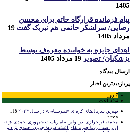
1405
پیام فرمانده قرارگاه خاتم برای محسن
رضایی/ سرلشکر حاتمی هم تبریک گفت
19
مرداد 1405
اهدای جایزه به خواننده معروف توسط
پزشکیان/ تصویر
19 مرداد 1405
ارسال دیدگاه
پربازدیدترین اخبار
7
روز
24
ساعت
بهترین سریال‌های کره‌ای «دبیرستانی» در سال ۲۰۲۴
118
views
محمدباقر خرازی: در اولین ماه ریاست جمهوری احمدی نژاد،
او را ضد دین با چهره نفاق اعلام کردم/ جریان احمدی نژاد و