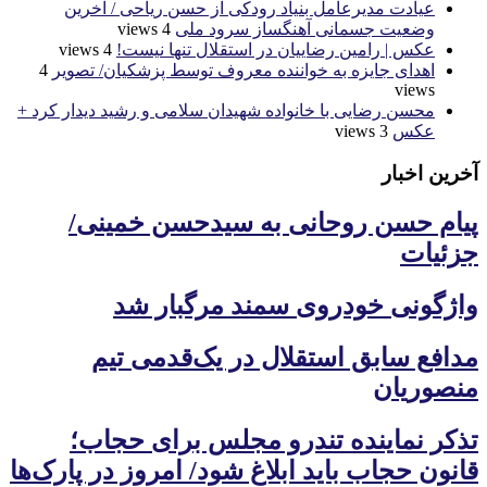
عیادت مدیرعامل بنیاد رودکی از حسن ریاحی / آخرین
وضعیت جسمانی آهنگساز سرود ملی
4 views
عکس | رامین رضاییان در استقلال تنها نیست!
4 views
اهدای جایزه به خواننده معروف توسط پزشکیان/ تصویر
4
views
محسن رضایی با خانواده شهیدان سلامی و رشید دیدار کرد +
عکس
3 views
آخرین اخبار
پیام حسن روحانی به سیدحسن خمینی/
جزئیات
واژگونی خودروی سمند مرگبار شد
مدافع سابق استقلال در یک‌قدمی تیم
منصوریان
تذکر نماینده تندرو مجلس برای حجاب؛
قانون حجاب باید ابلاغ شود/ امروز در پارک‌ها