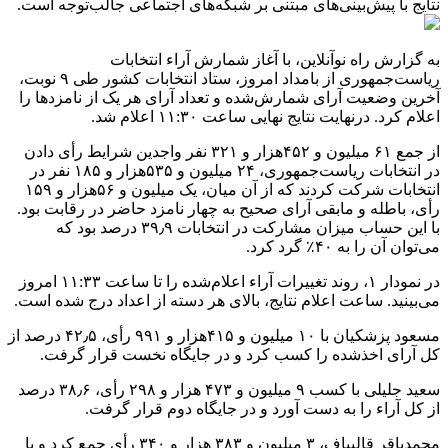
نتایج با پیش‌بینی‌های مبتنی بر شبکه‌های اجتماعی جالب‌توجه است.
به گزارش راه نوآنلاین، با آغاز شمارش آراء انتخابات
ریاست‌جمهوری از بامداد امروز، ستاد انتخابات کشور طی ۹ نوبت،
آخرین وضعیت آرای شمارش‌شده و تعداد آرای هر یک از نامزدها را
اعلام کرد. درنهایت نتایج نهایی ساعت ۱۱:۳۰ اعلام شد.
از جمع ۶۱ میلیون و ۴۵۲هزار و ۳۲۱ نفر واجدین شرایط رأی دادن
در انتخابات ریاست‌جمهوری، ۲۴ میلیون و ۵۳۵هزار و ۱۸۵ نفر در
انتخابات شرکت کردند که از آن میان، یک میلیون و ۵۶هزار و ۱۵۹
رأی، باطله و مابقی آرای صحیح به چهار نامزد حاضر در رقابت بود.
با این حساب میزان مشارکت در انتخابات ۳۹٫۹ درصد بود که
می‌توان آن را به ۴۰٪ گرد کرد.
در نمودار ۱، روند تغییرات آراء اعلام‌شده را تا ساعت ۱۱:۳۳ امروز
می‌بینید. ساعت اعلام نتایج، بالای هر دسته از اعداد درج شده است.
مسعود پزشکیان با ۱۰ میلیون و ۴۱۵هزار و ۹۹۱ رأی، ۴۲٫۵ درصد از
کل آرای اخذشده را کسب کرد و در جایگاه نخست قرار گرفت.
سعید جلیلی با کسب ۹ میلیون و ۴۷۳ هزار و ۲۹۸ رأی، ۳۸٫۶ درصد
از کل آراء را به دست آورد و در جایگاه دوم قرار گرفت.
محمدباقر قالیباف، ۳ میلیون و ۳۸۳ هزار و ۳۴۰ رأی جمع کرد و با