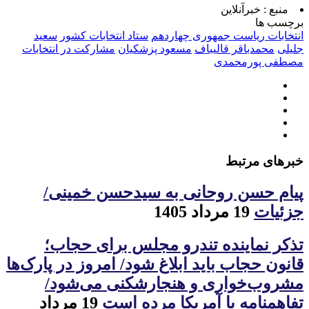
منبع :
خبرآنلاین
برچسب ها
انتخابات ریاست جمهوری چهاردهم
ستاد انتخابات کشور
سعید
جلیلی
محمدباقر قالیباف
مسعود پزشکیان
مشارکت در انتخابات
مصطفی پورمحمدی
خبرهای مرتبط
پیام حسن روحانی به سیدحسن خمینی/
جزئیات
19 مرداد 1405
تذکر نماینده تندرو مجلس برای حجاب؛
قانون حجاب باید ابلاغ شود/ امروز در پارک‌ها
مشروب‌خواری و هنجارشکنی می‌شود/
تفاهمنامه با آمریکا مرده است
19 مرداد