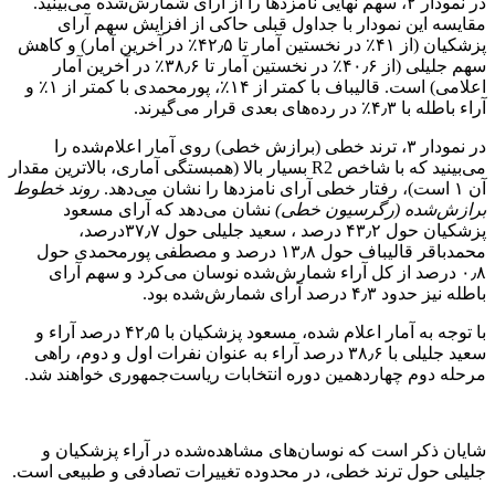
در نمودار ۲، سهم نهایی نامزدها را از آرای شمارش‌شده می‌بینید.
مقایسه این نمودار با جداول قبلی حاکی از افزایش سهم آرای
پزشکیان (از ۴۱٪ در نخستین آمار تا ۴۲٫۵٪ در آخرین آمار) و کاهش
سهم جلیلی (از ۴۰٫۶٪ در نخستین آمار تا ۳۸٫۶٪ در آخرین آمار
اعلامی) است. قالیباف با کمتر از ۱۴٪، پورمحمدی با کمتر از ۱٪ و
آراء باطله با ۴٫۳٪ در رده‌های بعدی قرار می‌گیرند.
در نمودار ۳، ترند خطی (برازش خطی) روی آمار اعلام‌شده را
می‌بینید که با شاخص R2 بسیار بالا (همبستگی آماری، بالاترین مقدار
آن ۱ است)، رفتار خطی آرای نامزدها را نشان می‌دهد.
روند خطوط
برازش‌شده (رگرسیون خطی)
نشان می‌دهد که آرای مسعود
پزشکیان حول ۴۳٫۲ درصد ، سعید جلیلی حول ۳۷٫۷درصد،
محمدباقر قالیباف حول ۱۳٫۸ درصد و مصطفی پورمحمدی حول
۰٫۸ درصد از کل آراء شمارش‌شده نوسان می‌کرد و سهم آرای
باطله نیز حدود ۴٫۳ درصد آرای شمارش‌شده بود.
با توجه به آمار اعلام شده، مسعود پزشکیان با ۴۲٫۵ درصد آراء و
سعید جلیلی با ۳۸٫۶ درصد آراء به عنوان نفرات اول و دوم، راهی
مرحله دوم چهاردهمین دوره انتخابات ریاست‌جمهوری خواهند شد.
شایان ذکر است که نوسان‌های مشاهده‌شده در آراء پزشکیان و
جلیلی حول ترند خطی، در محدوده تغییرات تصادفی و طبیعی است.