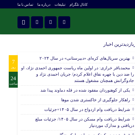
کانال تلگرام
تبلیغات
درباره ما
تماس با ما
تلگرام
بازدیدترین اخبار
بهترین سریال‌های کره‌ای «دبیرستانی» در سال ۲۰۲۴
7
روز
محمدباقر خرازی: در اولین ماه ریاست جمهوری احمدی نژاد، او
را ضد دین با چهره نفاق اعلام کردم/ جریان احمدی نژاد و
24
جادوگرانش همچنان مشغول هستند
ساعت
یکی از کوهنوردان مفقود شده در قله دماوند پیدا شد
راهکار جلوگیری از خاکستری شدن موها
شرایط دریافت وام ازدواج در سال ۱۴۰۵+جزئیات
شرایط دریافت وام مسکن در سال ۱۴۰۵/ جزئیات مبلغ
دریافتی و مدارک موردنیاز