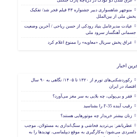
غرق شدن دو کودک در دریاچه پارک جنگلی
منوچهر شاهسواری دبیر جشنواره ۴۳ فیلم فجر شد/ تفکیک
بخش ملی از بین‌الملل
عیادت مدیرعامل بنیاد رودکی از حسن ریاحی / آخرین وضعیت
جسمانی آهنگساز سرود ملی
عراق پخش سریال «معاویه» را ممنوع اعلام کرد
رین اخبار
رکوردشکنی‌های تورم از ۱۳۲۰ تا ۱۴۰۵/ نگاهی به ۹۰ سال
اقتصاد در ایران
فقر و بی‌پولی، چه بلایی به سر مغز می‌آورد؟
رقیب آینده F-35 را بشناسید
زنان بیشتر خریدار چه موتورهایی هستند؟
عطریانفر: بی‌تردید فحاشی و سنگ‌اندازی به مسئولان، موجب
دلسردی می‌شود/ به‌کارگیری به موقع دیپلماسی، تهدیدها را به