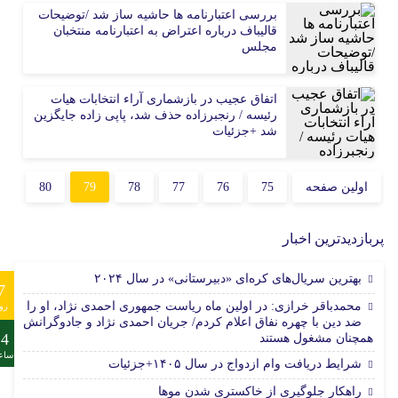
بررسی اعتبارنامه ها حاشیه ساز شد /توضیحات
قالیباف درباره اعتراض به اعتبارنامه منتخبان
مجلس
اتفاق عجیب در بازشماری آراء انتخابات هیات
رئیسه / رنجبرزاده حذف شد، پاپی زاده جایگزین
شد +جزئیات
اولین صفحه
75
76
77
78
79
80
پربازدیدترین اخبار
بهترین سریال‌های کره‌ای «دبیرستانی» در سال ۲۰۲۴
7
محمدباقر خرازی: در اولین ماه ریاست جمهوری احمدی نژاد، او را
رو
ضد دین با چهره نفاق اعلام کردم/ جریان احمدی نژاد و جادوگرانش
24
همچنان مشغول هستند
ساع
شرایط دریافت وام ازدواج در سال ۱۴۰۵+جزئیات
راهکار جلوگیری از خاکستری شدن موها