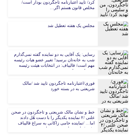
کرد/ تایید اعتبارنامه تاجگردون بودار است/
مخلص قانون هستم اگر…
مجلس یک هفته تعطیل شد
رسایی: یک آقایی به دو نماینده گفته نمی‌گذارم
شب به خانه‌تان برسید! تغییر عضو هیات رئیسه
مهم است/ قالیباف: در انتخابات هیئت رئیسه
مسئولیتی نداشتم
فوری/اعتبارنامه تاجگردون تایید شد /مالک
شریعتی به در بسته خورد
خط و نشان مالک شریعتی و تاجگردون در صحن
علنی /۲ نماینده یکدیگر را با دست هُل دادند
اما… /نماینده حامی زاکانی به سراغ قالیباف
رفت /حاشیه های صحن مجلس