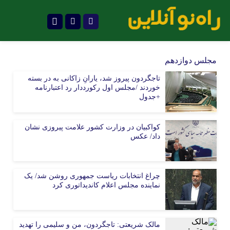
تلگرام
مجلس دوازدهم
تاجگردون پیروز شد، یارانِ زاکانی به در بسته
خوردند /مجلس اول رکورددار رد اعتبارنامه
+جدول
کواکبیان در وزارت کشور علامت پیروزی نشان
داد/ عکس
چراغ انتخابات ریاست جمهوری روشن شد/ یک
نماینده مجلس اعلام کاندیداتوری کرد
مالک شریعتی: تاجگردون، من و سلیمی را تهدید