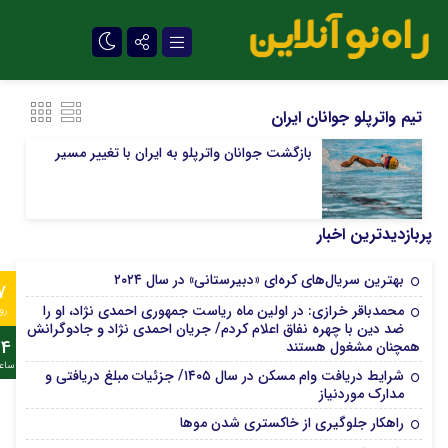
تلگرام
تیم واترپلو جوانان ایران
بازگشت جوانان واترپلو به ایران با تغییر مسیر
پربازدیدترین اخبار
بهترین سریال‌های کره‌ای «دبیرستانی» در سال ۲۰۲۴
7
محمدباقر خرازی: در اولین ماه ریاست جمهوری احمدی نژاد، او را
رو
ضد دین با چهره نفاق اعلام کردم/ جریان احمدی نژاد و جادوگرانش
24
همچنان مشغول هستند
ساع
شرایط دریافت وام مسکن در سال ۱۴۰۵/ جزئیات مبلغ دریافتی و
مدارک موردنیاز
راهکار جلوگیری از خاکستری شدن موها