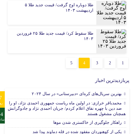
طلا دوباره اوج گرفت/ قیمت جدید طلا ۵
اردیبهشت ۱۴۰۳
طلا سقوط کرد/ قیمت جدید طلا ۲۵ فروردین
۱۴۰۳
5
4
3
2
1
پربازدیدترین اخبار
بهترین سریال‌های کره‌ای «دبیرستانی» در سال ۲۰۲۴
7
محمدباقر خرازی: در اولین ماه ریاست جمهوری احمدی نژاد، او را
رو
ضد دین با چهره نفاق اعلام کردم/ جریان احمدی نژاد و جادوگرانش
24
همچنان مشغول هستند
ساع
راهکار جلوگیری از خاکستری شدن موها
یکی از کوهنوردان مفقود شده در قله دماوند پیدا شد