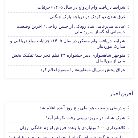
شرایط دریافت وام ازدواج در سال ۱۴۰۵+جزئیات
غرق شدن دو کودک در دریاچه پارک جنگلی
عیادت مدیرعامل بنیاد رودکی از حسن ریاحی / آخرین وضعیت
جسمانی آهنگساز سرود ملی
شرایط دریافت وام مسکن در سال ۱۴۰۵/ جزئیات مبلغ دریافتی و
مدارک موردنیاز
منوچهر شاهسواری دبیر جشنواره ۴۳ فیلم فجر شد/ تفکیک بخش
ملی از بین‌الملل
عراق پخش سریال «معاویه» را ممنوع اعلام کرد
آخرین اخبار
پیش‌بینی وضعیت هوا طی پنج روز آینده اعلام شد
شوک شبانه در تبریز؛ ربیعی رفت نکونام آمد!
کلاهبرداری ۱۰۰ میلیاردی با وعده فروش لوازم خانگی ارزان
روایت سخنگوی شورای نگهبان از حمله به بیت رهبری در ۹ اسفند/