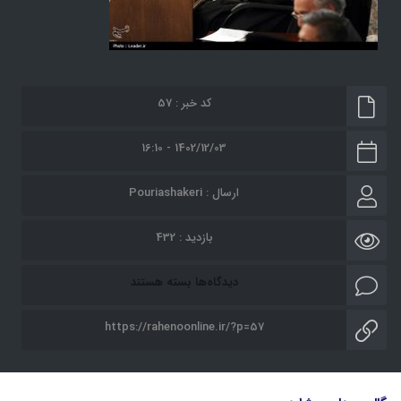
کد خبر : 57
1402/12/03 - 16:10
ارسال :
Pouriashakeri
بازدید : 432
برای
دیدگاه‌ها
بسته هستند
دیدار
https://rahenoonline.ir/?p=57
شرکت
کنندگان