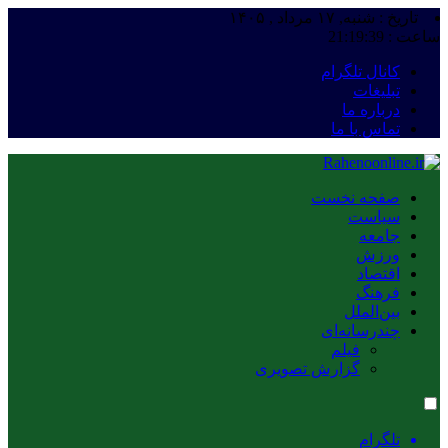
تاریخ : شنبه, ۱۷ مرداد , ۱۴۰۵
ساعت :
21:19:39
کانال تلگرام
تبلیغات
درباره ما
تماس با ما
صفحه نخست
سیاست
جامعه
ورزش
اقتصاد
فرهنگ
بین‌الملل
چندرسانه‌ای
فیلم
گزارش تصویری
تلگرام