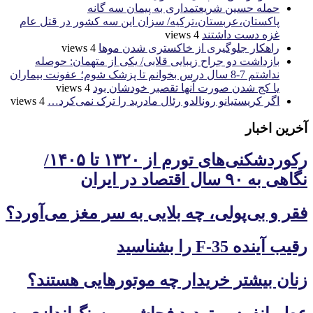
حمله حسین شریعتمداری به پیمان سه گانه
پاکستان،عربستان،ترکیه/ سزان این سه کشور در قتل عام
غزه دست داشتند
4 views
راهکار جلوگیری از خاکستری شدن موها
4 views
بازداشت دو جراح زیبایی قلابی/ یکی از متهمان: حوصله
نداشتم 7-8 سال درس بخوانم تا پزشک شوم؛ عفونت بیماران
یا کج شدن صورت آنها تقصبر خودشان بود
4 views
اگر کریستیانو رونالدو رئال مادرید را ترک نمی‌کرد…
4 views
آخرین اخبار
رکوردشکنی‌های تورم از ۱۳۲۰ تا ۱۴۰۵/
نگاهی به ۹۰ سال اقتصاد در ایران
فقر و بی‌پولی، چه بلایی به سر مغز می‌آورد؟
رقیب آینده F-35 را بشناسید
زنان بیشتر خریدار چه موتورهایی هستند؟