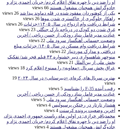
او را ضد دین با چهره نفاق اعلام کردم/ جریان احمدی نژاد و
جادوگرانش همچنان مشغول هستند
66 views
یکی از کوهنوردان مفقود شده در قله دماوند پیدا شد
26 views
راهکار جلوگیری از خاکستری شدن موها
26 views
شرایط دریافت وام ازدواج در سال ۱۴۰۵+جزئیات
26 views
غرق شدن دو کودک در دریاچه پارک جنگلی
23 views
عیادت مدیرعامل بنیاد رودکی از حسن ریاحی / آخرین
وضعیت جسمانی آهنگساز سرود ملی
22 views
شرایط دریافت وام مسکن در سال ۱۴۰۵/ جزئیات مبلغ
دریافتی و مدارک موردنیاز
22 views
منوچهر شاهسواری دبیر جشنواره ۴۳ فیلم فجر شد/ تفکیک
بخش ملی از بین‌الملل
21 views
عراق پخش سریال «معاویه» را ممنوع اعلام کرد
18 views
بهترین سریال‌های کره‌ای «دبیرستانی» در سال ۲۰۲۴
19
views
رقیب آینده F-35 را بشناسید
5 views
عیادت مدیرعامل بنیاد رودکی از حسن ریاحی / آخرین
وضعیت جسمانی آهنگساز سرود ملی
5 views
هشدار تارتار در رختکن پرسپولیس
4 views
آخرین وضعیت پرونده کرسنت
4 views
محمدباقر خرازی: در اولین ماه ریاست جمهوری احمدی نژاد،
او را ضد دین با چهره نفاق اعلام کردم/ جریان احمدی نژاد و
جادوگرانش همچنان مشغول هستند
4 views