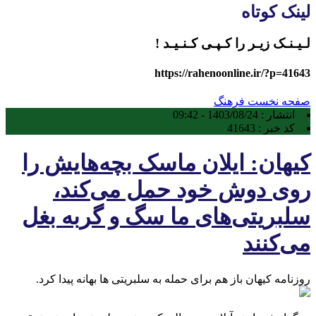
لینک کوتاه
لـیـنـک زیـر را کـپـی کـنـیـد !
https://rahenoonline.ir/?p=41643
صفحه نخست
فرهنگ
انتشار :
1403/08/24 - 09:42
کد خبر :
41643
کیهان: ایلان ماسک بچه‌هایش را
روی دوش خود حمل می‌کند،
سلبریتی‌های ما سگ و گربه بغل
می‌کنند
روزنامه کیهان باز هم برای حمله به سلبریتی ها بهانه پیدا کرد.