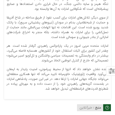
تنگه هرمز و سایه دائمی جنگ، در حال فراری دادن استعدادها و صنایع
پیشرفته‌ای است که شکوفایی امارات به آن‌ها وابسته بود.
از سوی دیگر، تلاش‌های امارات برای کسب نفوذ از طریق مداخله در شاخ آفریقا
و حمایت از شبه‌نظامیان بدنام در سودان (نیروهای پشتیبانی سریع)، با پاتک
شدید روبرو شده است. این اقدامات نه تنها اتهامات بین‌المللی مانند حمایت از
نسل‌کشی را برای امارات به همراه داشته، بلکه منجر به اخراج شرکت‌های
اماراتی از بنادر جیبوتی و سومالی شده است.
امارات متحده عربی امروز در یک پارادوکس راهبردی گرفتار شده است. هر
چقدر این کشور برای اثبات استقلال خود از کشورهای همسایه فاصله می‌گیرد،
بیشتر در دام وابستگی به تصمیمات سیاسی واشنگتن و تل‌آویو اسیر می‌شود؛
تصمیماتی که خارج از کنترل ابوظبی اتخاذ می‌شوند.
آینده نشان خواهد داد که انزوا از محیط پیرامونی، امنیت پایدار به ارمغان
نمی‌آورد. واقعیت ژئوپلیتیک خاورمیانه تایید می‌کند که تنها همکاری منطقه‌ای
می‌تواند جایگاه جهانی امارات را ارتقا دهد. در غیر این صورت، پادشاهی امارات
در بلندمدت گزینه‌های راهبردی خود را از دست داده و به مهره‌ای پیاده در
شطرنج قدرت‌های فرامنطقه‌ای تبدیل خواهد شد.
منبع :
خبرآنلاین