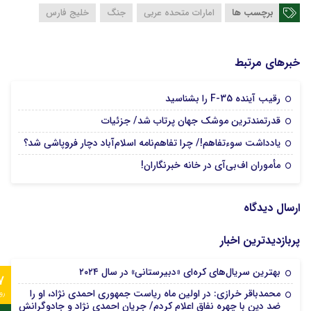
برچسب ها
امارات متحده عربی
جنگ
خلیج فارس
خبرهای مرتبط
17 مرداد 1405
رقیب آینده F-35 را بشناسید
03 مرداد 1405
قدرتمندترین موشک جهان پرتاب شد/ جزئیات
27 تیر 1405
یادداشت سوءتفاهم!/ چرا تفاهم‌نامه اسلام‌آباد دچار فروپاشی شد؟
20 تیر 1405
مأموران اف‌بی‌آی در خانه خبرنگاران!
ارسال دیدگاه
پربازدیدترین اخبار
بهترین سریال‌های کره‌ای «دبیرستانی» در سال ۲۰۲۴
7
محمدباقر خرازی: در اولین ماه ریاست جمهوری احمدی نژاد، او را
رو
ضد دین با چهره نفاق اعلام کردم/ جریان احمدی نژاد و جادوگرانش