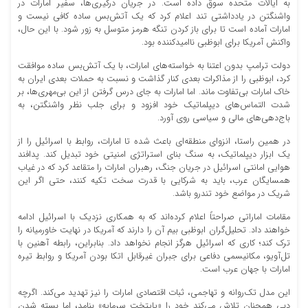
به ایالات متحده سوق داده است. در جریان درگیری‌ها، سفیر امارات در
واشنگتن در یادداشتی تند اعلام کرد که یک آتش‌بس ساده کافی نیست و
امارات آماده است تا برای باز کردن تنگه هرمز متوسل به زور شود. با این حال،
واکنش آمریکا برای ابوظبی ناامیدکننده بود.
دولت ترامپ بدون اعتنا به خواسته‌های امارات، با یک آتش‌بس ساده موافقت
کرد، ابوظبی را از مذاکرات بعدی کنار گذاشت و نسبت به حملات بعدی ایران به
خاک امارات بی‌تفاوت ماند. اما امارات به جای درس گرفتن از این بی‌مهری‌ها، بر
شدت التماس‌های دیپلماتیک خود افزود و برای جلب نظر واشنگتن، به
باج‌دهی‌های مالی و سیاسی روی آورد.
در همین راستا، انزوای منطقه‌ای باعث شده تا امارات، روابط با اسرائیل را از
یک ابزار دیپلماتیک، به سنگ بنای استراتژی امنیتی خود تبدیل کند. پدافند
هوایی امانتی اسرائیل در جریان جنگ، رهبران امارات را متقاعد کرد که در غیاب
همسایگان عرب، باید به شرکایی با قدرت سخت تکیه کنند، حتی اگر این
شریک در مواضع خود تندرو باشد.
مقامات اماراتی صراحتاً اعلام کرده‌اند که به همکاری نزدیک با اسرائیل ادامه
خواهند داد. تحلیل‌گران ابوظبی بیم آن را دارند که آمریکا در نهایت خاورمیانه را
ترک کند؛ کاری که اسرائیل هرگز انجام نخواهد داد. بنابراین، رابطه آهنین با
تل‌آویو، مکانیسمی دفاعی برای جبران غیرقابل اتکا بودن آمریکا و روابط تیره
امارات با جهان عرب است.
این مدل تک‌روانه و تهاجمی، ثبات اقتصادی امارات را نیز تهدید می‌کند. اگرچه
دبی همچنان تلاش می‌کند خود را «پایتخت سرمایه» بنامد، اما بسته شدن