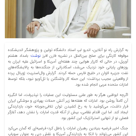
به گزارش راه نو آنلاین، اندرو لبر، استاد دانشگاه تولین و پژوهشگر اندیشکده
موقوفه کارنگی برای صلح بین‌الملل در نشریه فارن افرز
نوشت
: بامداد هشتم
آوریل، در حالی که کارزار هوایی چند هفته‌ای آمریکا و اسرائیل علیه ایران به
روزهای پایانی خود نزدیک می‌شد، اسکادرانی از جنگنده‌ها به پالایشگاه‌های
نفت جزیره لاوان در خلیج فارس حمله کردند. گزارش وال‌استریت ژورنال پرده
از واقعیتی عجیب برداشت: این حمله کار واشنگتن یا تل‌آویو نبود، بلکه توسط
امارات متحده عربی انجام شده بود.
اگرچه ابوظبی هرگز به طور علنی مسئولیت این عملیات را نپذیرفت، اما انگیزه
آن کاملاً روشن بود. امارات که هفته‌ها زیر آتش حملات پهپادی و موشکی ایران
قرار داشت، می‌کوشید با به رخ کشیدن توان تلافی‌جویانه خود، بازدارندگی
ایجاد کند. اما این اقدام نظامی، بیش از آنکه قدرت امارات را نشان دهد، آغازگر
فصلی نو از تنهایی استراتژیک این کشور بود.
جنگ اخیر فرضیه بنیادین رهبران امارات را باطل کرد؛ فرضیه‌ای که گمان می‌کرد
این کشور می‌تواند با اتکا به بازدارندگی آمریکا و نقش دبی به عنوان سوپاپ