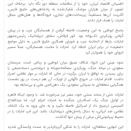
اطمینان اقتصاد ایران، خود را از مناقشات منطقه دور نگه دارد. برخلاف این
تصور، از میان هزاران موشک شلیک‌شده به پادشاهی‌های خلیج فارس،
اکثریت آن‌ها مستقیماً زیرساخت‌های تجاری، فرودگاه‌ها و هتل‌های مجلل
امارات را هدف قرار دادند.
پاسخ ابوظبی به این وضعیت، فاصله گرفتن از همسایگان عرب و در پیش
گرفتن رویکردی تک‌روانه بود. انور قرقاش، مشاور دیپلماتیک رئیس‌جمهور
امارات، بارها از اتحادیه عرب و شورای همکاری خلیج فارس به دلیل موضع
«ضعیف» در برابر ایران انتقاد کرد. امارات با ملامت همسایگان، عملاً مسیر
انزوای خود را هموارتر کرد.
نمود عینی این انزوا، شکاف عمیق میان ابوظبی و ریاض است. عربستان
سعودی در میانه جنگ، رویکردی مصالحه‌جویانه و دیپلماسی دسته‌جمعی را
برای رسیدن به توافق با ایران برگزید؛ در حالی که امارات بر مهار نظامی اصرار
داشت. اقدام امارات در خروج ناگهانی از اوپک، آن هم درست در روز نشست
همگرایی منطقه‌ای به میزبانی سعودی، یک دهن‌کجی علنی و بی‌سابقه بود.
امارات حتی از متحد سنتی خود، مصر نیز سرخورده شد. با وجود اینکه قاهره
در اوایل جنگ یک اسکادران جنگنده به امارات اعزام کرد، اما عبدالفتاح
السیسی ترجیح داد از اسرائیل فاصله بگیرد و به جای ورود به یک ائتلاف
نظامی ضد ایرانی، به دنبال راه‌حل‌های دیپلماتیک باشد. این امر، امارات را در
محیط پیرامونی‌اش بیش از پیش تنها گذاشت.
این تنهایی منطقه‌ای، امارات را به شکلی گریزناپذیر به سمت وابستگی شدید