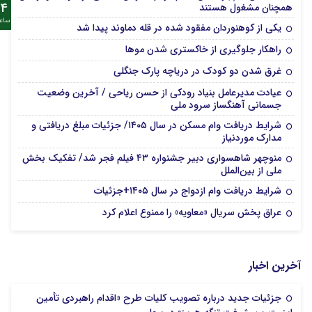
24
همچنان مشغول هستند
ساع
یکی از کوهنوردان مفقود شده در قله دماوند پیدا شد
راهکار جلوگیری از خاکستری شدن موها
غرق شدن دو کودک در دریاچه پارک جنگلی
عیادت مدیرعامل بنیاد رودکی از حسن ریاحی / آخرین وضعیت
جسمانی آهنگساز سرود ملی
شرایط دریافت وام مسکن در سال ۱۴۰۵/ جزئیات مبلغ دریافتی و
مدارک موردنیاز
منوچهر شاهسواری دبیر جشنواره ۴۳ فیلم فجر شد/ تفکیک بخش
ملی از بین‌الملل
شرایط دریافت وام ازدواج در سال ۱۴۰۵+جزئیات
عراق پخش سریال «معاویه» را ممنوع اعلام کرد
آخرین اخبار
جزئیات جدید درباره تصویب کلیات طرح «اقدام راهبردی تأمین