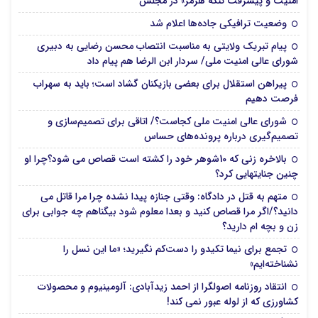
امنیت و پیشرفت تنگه هرمز» در مجلس
وضعیت ترافیکی جاده‌ها اعلام شد
پیام تبریک ولایتی به مناسبت انتصاب محسن رضایی به دبیری
شورای عالی امنیت ملی/ سردار ابن الرضا هم پیام داد
پیراهن استقلال برای بعضی بازیکنان گشاد است؛ باید به سهراب
فرصت دهیم
شورای عالی امنیت ملی کجاست؟/ اتاقی برای تصمیم‌سازی و
تصمیم‌گیری درباره پرونده‌های حساس
بالاخره زنی که 10شوهر خود را کشته است قصاص می شود؟چرا او
چنین جنایتهایی کرد؟
متهم به قتل در دادگاه: وقتی جنازه پیدا نشده چرا مرا قاتل می
دانید؟/اگر مرا قصاص کنید و بعدا معلوم شود بیگناهم چه جوابی برای
زن و بچه ام دارید؟
تجمع برای نیما تکیدو را دست‌کم نگیرید؛ «ما این نسل را
نشناخته‌ایم»
انتقاد روزنامه اصولگرا از احمد زیدآبادی: آلومینیوم و محصولات
کشاورزی که از لوله عبور نمی کند!