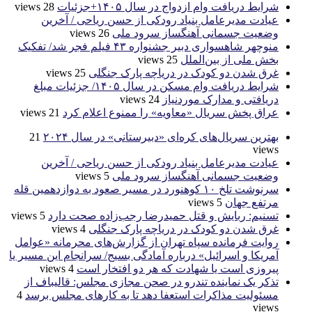
شرایط دریافت وام ازدواج در سال ۱۴۰۵+جزئیات
28 views
عیادت مدیرعامل بنیاد رودکی از حسن ریاحی / آخرین
وضعیت جسمانی آهنگساز سرود ملی
26 views
منوچهر شاهسواری دبیر جشنواره ۴۳ فیلم فجر شد/ تفکیک
بخش ملی از بین‌الملل
25 views
غرق شدن دو کودک در دریاچه پارک جنگلی
25 views
شرایط دریافت وام مسکن در سال ۱۴۰۵/ جزئیات مبلغ
دریافتی و مدارک موردنیاز
24 views
عراق پخش سریال «معاویه» را ممنوع اعلام کرد
21 views
بهترین سریال‌های کره‌ای «دبیرستانی» در سال ۲۰۲۴
21
views
عیادت مدیرعامل بنیاد رودکی از حسن ریاحی / آخرین
وضعیت جسمانی آهنگساز سرود ملی
5 views
سرنوشت تلخ ۱۰ کوهنورد در مسیر صعود به دوازدهمین قله
مرتفع جهان
5 views
تسنیم: ربایش و قتل حمیدرضا رجب‌زاده صحت دارد
5 views
غرق شدن دو کودک در دریاچه پارک جنگلی
4 views
روایت فرمانده سپاه تهران از گزارش‌های محرمانه «عوامل
آمریکا و اسرائیل» درباره آمادگی بسیج/ سرانجام این مسیر یا
پیروزی است یا شهادت که هر دو افتخار است
4 views
تذکر یک نماینده تندرو در صحن مجازی مجلس: قالیباف از
مسئولیت مذاکرات استعفا دهد تا به کارهای مجلس برسد
4
views