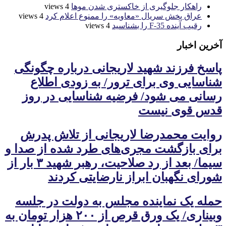
راهکار جلوگیری از خاکستری شدن موها
4 views
عراق پخش سریال «معاویه» را ممنوع اعلام کرد
4 views
رقیب آینده F-35 را بشناسید
4 views
آخرین اخبار
پاسخ فرزند شهید لاریجانی درباره چگونگی
شناسایی وی برای ترور/ به زودی اطلاع
رسانی می شود/ فرضیه شناسایی در روز
قدس قوی نیست
روایت محمدرضا لاریجانی از تلاش پدرش
برای بازگشت مجری‌های طرد شده از صدا و
سیما/ بعد از رد صلاحیت، رهبر شهید ۳ بار از
شورای نگهبان ابراز نارضایتی کردند
حمله یک نماینده مجلس به دولت در جلسه
وبیناری/ یک ورق قرص از ۲۰۰ هزار تومان به