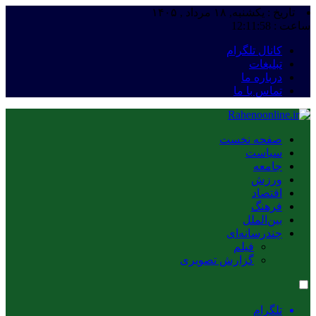
تاریخ : یکشنبه, ۱۸ مرداد , ۱۴۰۵
ساعت :
12:11:58
کانال تلگرام
تبلیغات
درباره ما
تماس با ما
صفحه نخست
سیاست
جامعه
ورزش
اقتصاد
فرهنگ
بین‌الملل
چندرسانه‌ای
فیلم
گزارش تصویری
تلگرام