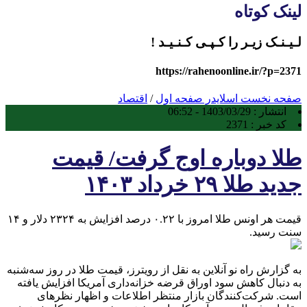
لینک کوتاه
لـیـنـک زیـر را کـپـی کـنـیـد !
https://rahenoonline.ir/?p=2371
صفحه نخست
اسلایدر صفحه اول
/
اقتصاد
انتشار :
1403/03/29 - 06:52
کد خبر :
2371
طلا دوباره اوج گرفت/ قیمت
جدید طلا ۲۹ خرداد ۱۴۰۳
قیمت هر اونس طلا امروز با ۰.۲۲ درصد افزایش به ۲۳۲۴ دلار و ۱۴
سنت رسید.
به گزارش راه نو آنلاین به نقل از رویترز، قیمت طلا در روز سه‌شنبه
به دنبال کاهش سود اوراق قرضه خزانه‌داری آمریکا افزایش یافته
است. شرکت‌کنندگان بازار منتظر اطلاعات و اظهار نظرهای