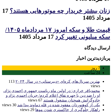
زنان بیشتر خریدار چه موتورهایی هستند؟
17
مرداد 1405
قیمت طلا و سکه امروز ۱۷ مردادماه ۱۴۰۵/
سکه میلیونی تغییر کرد
17 مرداد 1405
ارسال دیدگاه
پربازدیدترین اخبار
7
روز
24
ساعت
بهترین سریال‌های کره‌ای «دبیرستانی» در سال ۲۰۲۴
113
views
محمدباقر خرازی: در اولین ماه ریاست جمهوری احمدی نژاد،
او را ضد دین با چهره نفاق اعلام کردم/ جریان احمدی نژاد و
جادوگرانش همچنان مشغول هستند
67 views
یکی از کوهنوردان مفقود شده در قله دماوند پیدا شد
30 views
راهکار جلوگیری از خاکستری شدن موها
29 views