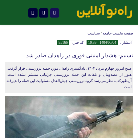
تلگرام
صفحه نخست
جامعه
/
سیاست
انتشار :
1404/05/04 - 10:39
کد خبر :
95166
تسنیم: هشدار امنیتی فوری در زاهدان صادر شد
صبح امروز چهارم مرداد ۱۴۰۴، دادگستری زاهدان مورد حمله تروریستی قرار گرفت،
هنوز از مصدومان و تلفات این حمله تروریستی جزئیاتی منتشر نشده است،
آن‌طورکه به نظر می‌رسد گروه تروریستی جیش‌العدل مسئولیت این حمله را پذیرفته
است.