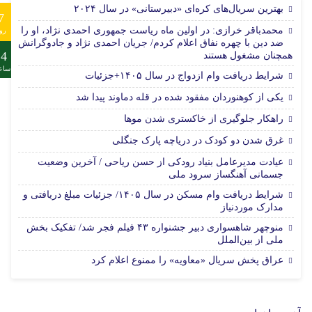
بهترین سریال‌های کره‌ای «دبیرستانی» در سال ۲۰۲۴
7
محمدباقر خرازی: در اولین ماه ریاست جمهوری احمدی نژاد، او را
رو
ضد دین با چهره نفاق اعلام کردم/ جریان احمدی نژاد و جادوگرانش
24
همچنان مشغول هستند
ساع
شرایط دریافت وام ازدواج در سال ۱۴۰۵+جزئیات
یکی از کوهنوردان مفقود شده در قله دماوند پیدا شد
راهکار جلوگیری از خاکستری شدن موها
غرق شدن دو کودک در دریاچه پارک جنگلی
عیادت مدیرعامل بنیاد رودکی از حسن ریاحی / آخرین وضعیت
جسمانی آهنگساز سرود ملی
شرایط دریافت وام مسکن در سال ۱۴۰۵/ جزئیات مبلغ دریافتی و
مدارک موردنیاز
منوچهر شاهسواری دبیر جشنواره ۴۳ فیلم فجر شد/ تفکیک بخش
ملی از بین‌الملل
عراق پخش سریال «معاویه» را ممنوع اعلام کرد