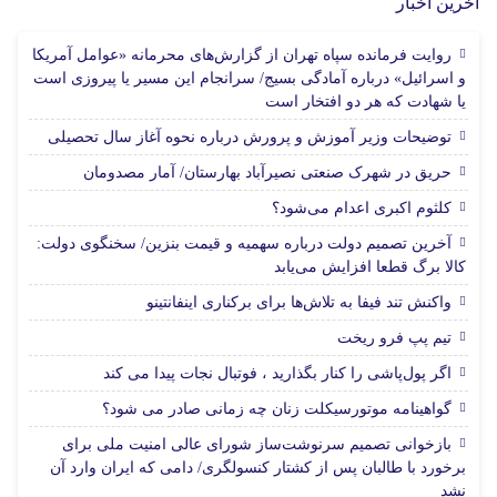
آخرین اخبار
روایت فرمانده سپاه تهران از گزارش‌های محرمانه «عوامل آمریکا
و اسرائیل» درباره آمادگی بسیج/ سرانجام این مسیر یا پیروزی است
یا شهادت که هر دو افتخار است
توضیحات وزیر آموزش و پرورش درباره نحوه آغاز سال تحصیلی
حریق در شهرک صنعتی نصیرآباد بهارستان/ آمار مصدومان
کلثوم اکبری اعدام می‌شود؟
آخرین تصمیم دولت درباره سهمیه و قیمت بنزین/ سخنگوی دولت:
کالا برگ قطعا افزایش می‌یابد
واکنش تند فیفا به تلاش‌ها برای برکناری اینفانتینو
تیم پپ فرو ریخت
اگر پول‌پاشی را کنار بگذارید ، فوتبال نجات پیدا می کند
گواهینامه موتورسیکلت زنان چه زمانی صادر می شود؟
بازخوانی تصمیم سرنوشت‌ساز شورای عالی امنیت ملی برای
برخورد با طالبان پس از کشتار کنسولگری/ دامی که ایران وارد آن
نشد