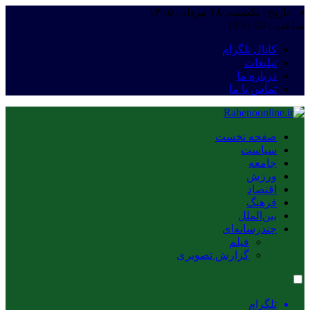
تاریخ : یکشنبه, ۱۸ مرداد , ۱۴۰۵
ساعت :
13:51:03
کانال تلگرام
تبلیغات
درباره ما
تماس با ما
صفحه نخست
سیاست
جامعه
ورزش
اقتصاد
فرهنگ
بین‌الملل
چندرسانه‌ای
فیلم
گزارش تصویری
تلگرام