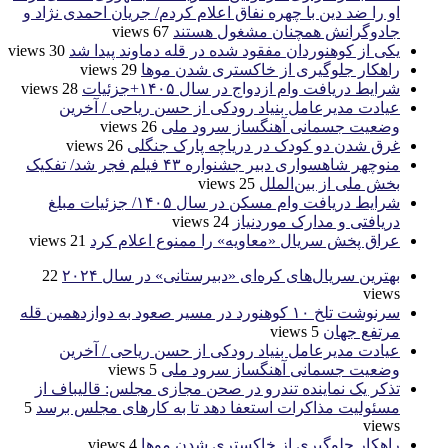
او را ضد دین با چهره نفاق اعلام کردم/ جریان احمدی نژاد و
جادوگرانش همچنان مشغول هستند
67 views
یکی از کوهنوردان مفقود شده در قله دماوند پیدا شد
30 views
راهکار جلوگیری از خاکستری شدن موها
29 views
شرایط دریافت وام ازدواج در سال ۱۴۰۵+جزئیات
28 views
عیادت مدیرعامل بنیاد رودکی از حسن ریاحی / آخرین
وضعیت جسمانی آهنگساز سرود ملی
26 views
غرق شدن دو کودک در دریاچه پارک جنگلی
26 views
منوچهر شاهسواری دبیر جشنواره ۴۳ فیلم فجر شد/ تفکیک
بخش ملی از بین‌الملل
25 views
شرایط دریافت وام مسکن در سال ۱۴۰۵/ جزئیات مبلغ
دریافتی و مدارک موردنیاز
24 views
عراق پخش سریال «معاویه» را ممنوع اعلام کرد
21 views
بهترین سریال‌های کره‌ای «دبیرستانی» در سال ۲۰۲۴
22
views
سرنوشت تلخ ۱۰ کوهنورد در مسیر صعود به دوازدهمین قله
مرتفع جهان
5 views
عیادت مدیرعامل بنیاد رودکی از حسن ریاحی / آخرین
وضعیت جسمانی آهنگساز سرود ملی
5 views
تذکر یک نماینده تندرو در صحن مجازی مجلس: قالیباف از
مسئولیت مذاکرات استعفا دهد تا به کارهای مجلس برسد
5
views
راهکار جلوگیری از خاکستری شدن موها
4 views