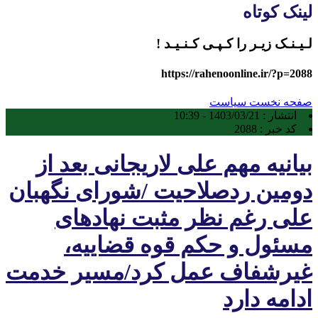
لینک کوتاه
لـیـنـک زیـر را کـپـی کـنـیـد !
https://rahenoonline.ir/?p=2088
صفحه نخست
سیاست
انتشار :
1403/03/21 - 10:39
کد خبر :
2088
بیانیه مهم علی لاریجانی بعد از
دومین ردصلاحیت /شورای نگهبان
علی رغم نظر مثبت نهادهای
مسئول و حکم قوه قضاییه،
غیرشفاف عمل کرد/مسیر خدمت
ادامه دارد