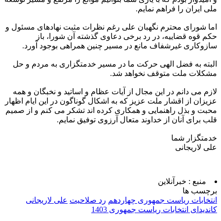
ملی ایران را فراهم نمایم.
اما شورای محترم نگهبان علی رغم نظرات مثبت نهادهای مسئول و
حکم قوه قضاییه، در رد برخی دعاوی گذشته آن شورا، باز
سازوکاری غیرشفاف مانع در مسیر چنین همراهی بوجود آورد.
البته به فضل الهی حرکت ما در مسیر خدمتگزاری به مردم و حل
مشکلات ملت متوقف نخواهد شد.
لازم می دانم در این مجال از آیات عظام و اساتید و نخبگان و همه
عزیزان از اقشار ملت عزیز که به اشکال گوناگون در این ایام اظهار
محبت و بذل راهنمایی و همکاری کرده اند تشکر می کنم و از صمیم
قلب برای آنان از خداوند متعال آرزوی توفیق نمایم.
خدمتگزار شما
علی لاریجانی
منبع :
خبرآنلاین
برچسب ها
انتخابات ریاست جمهوری چهاردهم
رد صلاحیت
علی لاریجانی
کاندیدای انتخابات ریاست جمهوری 1403