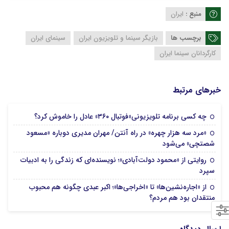
منبع :
ایران
برچسب ها
بازیگر سینما و تلویزیون ایران
سینمای ایران
کارگردانان سینما ایران
خبرهای مرتبط
12 مرداد 1405
چه کسی برنامه تلویزیونی«فوتبال ۳۶۰» عادل را خاموش کرد؟
«مرد سه هزار چهره» در راه آنتن/ مهران مدیری دوباره «مسعود
11 مرداد 1405
شصتچی» می‌شود
روایتی از «محمود دولت‌آبادی»؛ نویسنده‌ای که زندگی را به ادبیات
10 مرداد 1405
سپرد
از «اجاره‌نشین‌ها» تا «اخراجی‌ها»؛ اکبر عبدی چگونه هم محبوب
03 مرداد 1405
منتقدان بود هم مردم؟