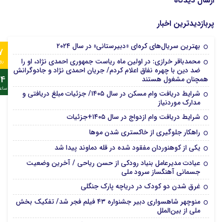
ارسال دیدگاه
پربازدیدترین اخبار
بهترین سریال‌های کره‌ای «دبیرستانی» در سال ۲۰۲۴
7
محمدباقر خرازی: در اولین ماه ریاست جمهوری احمدی نژاد، او را
رو
ضد دین با چهره نفاق اعلام کردم/ جریان احمدی نژاد و جادوگرانش
24
همچنان مشغول هستند
ساع
شرایط دریافت وام مسکن در سال ۱۴۰۵/ جزئیات مبلغ دریافتی و
مدارک موردنیاز
شرایط دریافت وام ازدواج در سال ۱۴۰۵+جزئیات
راهکار جلوگیری از خاکستری شدن موها
یکی از کوهنوردان مفقود شده در قله دماوند پیدا شد
عیادت مدیرعامل بنیاد رودکی از حسن ریاحی / آخرین وضعیت
جسمانی آهنگساز سرود ملی
غرق شدن دو کودک در دریاچه پارک جنگلی
منوچهر شاهسواری دبیر جشنواره ۴۳ فیلم فجر شد/ تفکیک بخش
ملی از بین‌الملل