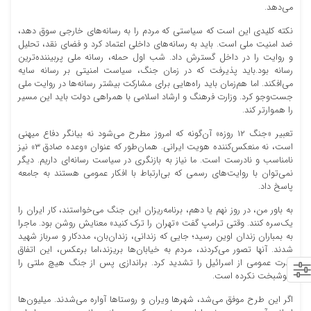
می‌دهد.
نکته کلیدی این است که سیاستی که مردم را به رسانه‌های خارجی سوق دهد،
ضد امنیت ملی است. باید به رسانه‌های داخلی اعتماد کرد و فضای نقد، تحلیل
و روایت را در داخل گسترش داد. شب اول حمله، رسانه ملی پربیننده‌ترین
رسانه بود.باید پذیرفت که در زمان جنگ، سیاست امنیتی بر رسانه سایه
می‌افکند. اما هم‌زمان باید راه‌هایی برای مشارکت بیشتر رسانه‌ها در روایت ملی
جست‌وجو کرد. وزارت فرهنگ و ارشاد اسلامی با همراهی دولت باید این مسیر
را هموارتر کند.
تعبیر «جنگ ۱۲ روزه» آن‌گونه که امروز مطرح می‌شود نه بیانگر دفاع میهنی
است، نه منعکس‌کننده هویت ایرانی. همان‌طور که عنوان «وعده صادق ۳» نیز
نامناسب و نادرست است. ما نیاز به بازنگری در سیاست رسانه‌ای داریم. دیگر
نمی‌توان با روایت‌های رسمی که بی‌ارتباط با افکار عمومی هستند به جامعه
پاسخ داد.
به باور من، در روز نهم یا دهم، برنامه‌ریزان این جنگ می‌خواستند، کار ایران را
یک‌سره کنند. وقتی ترامپ گفت «تهران را ترک کنید» معنایش روشن بود. ماجرا
به بمباران زندان اوین رسید؛ جایی که زندانی، زندان‌بان، مددکار و سرباز شهید
شدند. آنها تصور می‌کردند، مردم به خیابان‌ها بریزند،اما برعکس، این اتفاق
نفرت عمومی از اسرائیل را تشدید کرد. براندازی پس از جنگ هیچ ملتی را
خوشبخت نکرده است.
اگر این طرح موفق می‌شد، شهرها ویران و روستاها آواره می‌شدند. میلیون‌ها