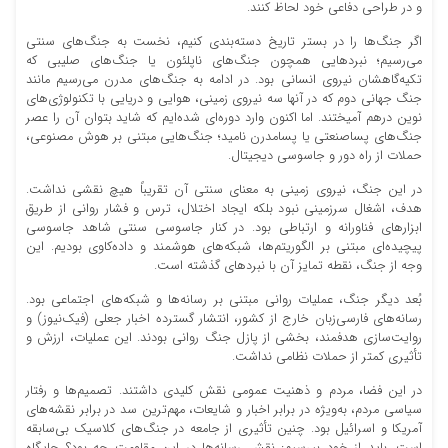
و در طراحی دفاعی خود لحاظ کنند.
اگر جنگ‌ها را در بستر تاریخ دسته‌بندی کنیم، نخست به جنگ‌های سنتی
می‌رسیم؛ نبردهایی همچون جنگ‌های ناپلئون یا جنگ‌های صلیبی که
تکیه‌گاهشان نیروی انسانی بود. در ادامه به جنگ‌های مدرن می‌رسیم مانند
جنگ جهانی دوم که در آنها سه نیروی زمینی، هوایی و دریایی با تکنولوژی‌های
نوین درهم آمیختند. اما اکنون وارد دوره‌ای شده‌ایم که شاید بتوان آن را عصر
جنگ‌های پساصنعتی یا پسامدرن نامید؛ جنگ‌هایی مبتنی بر هوش مصنوعی،
حملات از راه دور و جاسوسی دیجیتال.
در این جنگ، نیروی زمینی به ‌معنای سنتی آن تقریباً هیچ نقشی نداشت.
هدف، اشغال سرزمینی نبود بلکه ایجاد اختلال، ترس و فشار روانی از طریق
ابزارهای فناورانه و ارتباطی بود. در کنار جاسوسی سنتی شاهد جاسوسی
پیچیده‌ای مبتنی بر الگوریتم‌ها، شبکه‌های هوشمند و داده‌کاوی بودیم. این
وجه از جنگ، نقطه تمایز آن با نبردهای گذشته است.
بُعد دیگر جنگ، عملیات روانی مبتنی بر رسانه‌ها و شبکه‌های اجتماعی بود.
رسانه‌های فارسی‌زبان خارج از کشور، انتشار گسترده اخبار جعلی (فیک‌نیوز) و
روایت‌سازی هدفمند، بخشی از پازل جنگ روانی بودند. این عملیات، ارزش و
تأثیری کمتر از حملات نظامی نداشت.
در این فضا، مردم و ذهنیت عمومی نقش کلیدی داشتند. تصمیم‌ها و رفتار
سیاسی مردم، به‌ویژه در برابر اخبار و شایعات، مهم‌ترین سد در برابر نقشه‌های
آمریکا و اسرائیل بود. چنین تأثیری از جامعه در جنگ‌های کلاسیک بی‌سابقه
است. باید از خود بپرسیم: نقش رسانه‌ها در این مقاومت چه بود؟ جایگاه