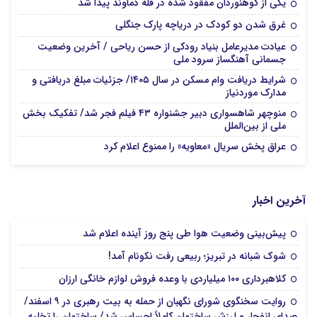
یکی از کوهنوردان مفقود شده در قله دماوند پیدا شد
غرق شدن دو کودک در دریاچه پارک جنگلی
عیادت مدیرعامل بنیاد رودکی از حسن ریاحی / آخرین وضعیت
جسمانی آهنگساز سرود ملی
شرایط دریافت وام مسکن در سال ۱۴۰۵/ جزئیات مبلغ دریافتی و
مدارک موردنیاز
منوچهر شاهسواری دبیر جشنواره ۴۳ فیلم فجر شد/ تفکیک بخش
ملی از بین‌الملل
عراق پخش سریال «معاویه» را ممنوع اعلام کرد
آخرین اخبار
پیش‌بینی وضعیت هوا طی پنج روز آینده اعلام شد
شوک شبانه در تبریز؛ ربیعی رفت نکونام آمد!
کلاهبرداری ۱۰۰ میلیاردی با وعده فروش لوازم خانگی ارزان
روایت سخنگوی شورای نگهبان از حمله به بیت رهبری در ۹ اسفند/
صدای انفجار و لرزش ساختمان کاملاً احساس شد/ ساختمان را تخلیه