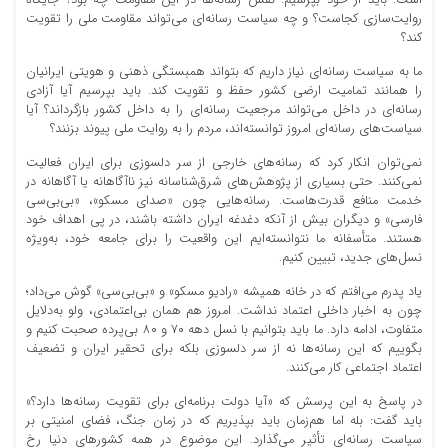
روایت‌سازی کجاست؟ و چه سیاست رسانه‌ای می‌تواند مقاومت ملی را تقویت
کند؟
ما به سیاست رسانه‌ای نیاز داریم که بتواند همبستگی ذهنی و هویتی ایرانیان
را همانند تمامیت ارضی کشور حفظ و تقویت کند. باید بپرسیم آیا آزادی
رسانه‌ای در داخل می‌تواند مرجعیت رسانه‌ای را به داخل کشور بازگرداند؟ آیا
سیاست‌های رسانه‌ای امروز توانسته‌اند، مردم را به روایت ملی پیوند بزنند؟
نمی‌توان انکار کرد که رسانه‌های خارجی از سر دلسوزی برای ایران فعالیت
نمی‌کنند. حتی بسیاری از پژوهش‌های شرق‌شناسانه نیز ناآگاهانه یا آگاهانه در
خدمت منافع قدرت‌هاست. رسانه‌هایی چون «صدای مسکو»، «بی‌بی‌سی
فارسی» و دیگران بیش از آنکه دغدغه ایران داشته باشند، در پی اهداف خود
هستند. متأسفانه ما نتوانسته‌ایم این واقعیت را برای جامعه خود، به‌ویژه
نسل‌های جدید، تبیین کنیم.
یاد پدرم می‌افتم که در خانه همیشه «رادیو مسکو» و «بی‌بی‌سی» گوش می‌داد؛
چون به اخبار داخلی اعتماد نداشت. امروز هم همان بی‌اعتمادی، ولو به‌دلایل
متفاوت، ادامه دارد. ما باید بتوانیم با نسل دهه ۷۰ و ۸۰ بی‌پرده صحبت کنیم و
بگوییم که این رسانه‌ها نه از سر دلسوزی بلکه برای تحقیر ایران و تضعیف
اعتماد اجتماعی کار می‌کنند.
در پاسخ به این پرسش که «آیا دولت برنامه‌ای برای تقویت رسانه‌ها دارد؟»
باید گفت: بله اما هم‌زمان باید بپذیریم که در زمان جنگ، فضای امنیتی بر
سیاست رسانه‌ای تأثیر می‌گذارد. این موضوع در همه کشورهای دنیا رخ