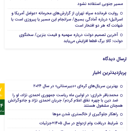
18 مرداد 1405
مسیر جنوبی استفاده نشود
روایت فرمانده سپاه تهران از گزارش‌های محرمانه «عوامل آمریکا و
اسرائیل» درباره آمادگی بسیج/ سرانجام این مسیر یا پیروزی است یا
18 مرداد 1405
شهادت که هر دو افتخار است
آخرین تصمیم دولت درباره سهمیه و قیمت بنزین/ سخنگوی
18 مرداد 1405
دولت: کالا برگ قطعا افزایش می‌یابد
ارسال دیدگاه
پربازدیدترین اخبار
بهترین سریال‌های کره‌ای «دبیرستانی» در سال ۲۰۲۴
7
محمدباقر خرازی: در اولین ماه ریاست جمهوری احمدی نژاد، او را
رو
ضد دین با چهره نفاق اعلام کردم/ جریان احمدی نژاد و جادوگرانش
24
همچنان مشغول هستند
ساع
راهکار جلوگیری از خاکستری شدن موها
شرایط دریافت وام ازدواج در سال ۱۴۰۵+جزئیات