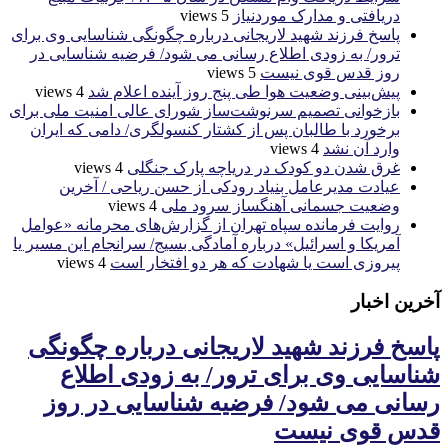
دریافتی و مدارک موردنیاز
5 views
پاسخ فرزند شهید لاریجانی درباره چگونگی شناسایی وی برای
ترور/ به زودی اطلاع رسانی می شود/ فرضیه شناسایی در
روز قدس قوی نیست
5 views
پیش‌بینی وضعیت هوا طی پنج روز آینده اعلام شد
4 views
بازخوانی تصمیم سرنوشت‌ساز شورای عالی امنیت ملی برای
برخورد با طالبان پس از کشتار کنسولگری/ دامی که ایران
وارد آن نشد
4 views
غرق شدن دو کودک در دریاچه پارک جنگلی
4 views
عیادت مدیرعامل بنیاد رودکی از حسن ریاحی / آخرین
وضعیت جسمانی آهنگساز سرود ملی
4 views
روایت فرمانده سپاه تهران از گزارش‌های محرمانه «عوامل
آمریکا و اسرائیل» درباره آمادگی بسیج/ سرانجام این مسیر یا
پیروزی است یا شهادت که هر دو افتخار است
4 views
آخرین اخبار
پاسخ فرزند شهید لاریجانی درباره چگونگی
شناسایی وی برای ترور/ به زودی اطلاع
رسانی می شود/ فرضیه شناسایی در روز
قدس قوی نیست