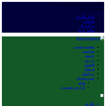
تاریخ : دوشنبه, ۱۹ مرداد , ۱۴۰۵
ساعت :
5:27:29
کانال تلگرام
تبلیغات
درباره ما
تماس با ما
صفحه نخست
سیاست
جامعه
ورزش
اقتصاد
فرهنگ
بین‌الملل
چندرسانه‌ای
فیلم
گزارش تصویری
تلگرام