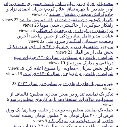
محمدباقر خرازی: در اولین ماه ریاست جمهوری احمدی نژاد،
او را ضد دین با چهره نفاق اعلام کردم/ جریان احمدی نژاد و
جادوگرانش همچنان مشغول هستند
37 views
یکی از کوهنوردان مفقود شده در قله دماوند پیدا شد
27 views
راهکار جلوگیری از خاکستری شدن موها
25 views
غرق شدن دو کودک در دریاچه پارک جنگلی
24 views
عیادت مدیرعامل بنیاد رودکی از حسن ریاحی / آخرین
وضعیت جسمانی آهنگساز سرود ملی
22 views
منوچهر شاهسواری دبیر جشنواره ۴۳ فیلم فجر شد/ تفکیک
بخش ملی از بین‌الملل
21 views
شرایط دریافت وام مسکن در سال ۱۴۰۵/ جزئیات مبلغ
دریافتی و مدارک موردنیاز
19 views
عراق پخش سریال «معاویه» را ممنوع اعلام کرد
19 views
شرایط دریافت وام ازدواج در سال ۱۴۰۵+جزئیات
19 views
بهترین سریال‌های کره‌ای «دبیرستانی» در سال ۲۰۲۴
23
views
تذکر یک نماینده تندرو در صحن مجازی مجلس: قالیباف از
مسئولیت مذاکرات استعفا دهد تا به کارهای مجلس برسد
6
views
حمله یک نماینده مجلس به دولت در جلسه وبیناری/ یک ورق
قرص از ۲۰۰ هزار تومان به ۳ میلیون تومان رسیده است/
حاجی بابایی: دولت باید رسیدگی کند
5 views
شرایط دریافت وام مسکن در سال ۱۴۰۵/ جزئیات مبلغ