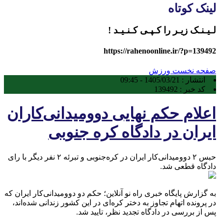
لینک کوتاه
لـیـنـک زیـر را کـپـی کـنـیـد !
https://rahenoonline.ir/?p=139492
صفحه نخست
ورزش
انتشار :
1405/03/21 - 09:45
کد خبر :
139492
اعلام حکم نهایی دوومیدانی‌کاران
ایران در دادگاه کره جنوبی
حبس ۲ دوومیدانی‌کار ایران در کره‌جنوبی و تبرئه ۲ نفر دیگر با رای
دادگاه قطعی شد.
به گزارش پایگاه خبری راه نو آنلاین؛ حکم دو دوومیدانی‌کار ایران که
در پرونده اتهام تجاوز به دختر کره‌ای در این کشور زندانی شده‌اند،
پس از بررسی در دادگاه تجدید نظر، تایید شد.