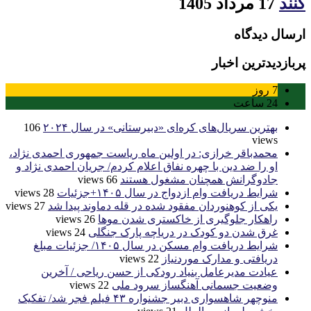
کنند
17 مرداد 1405
ارسال دیدگاه
پربازدیدترین اخبار
7
روز
24
ساعت
بهترین سریال‌های کره‌ای «دبیرستانی» در سال ۲۰۲۴
106
views
محمدباقر خرازی: در اولین ماه ریاست جمهوری احمدی نژاد،
او را ضد دین با چهره نفاق اعلام کردم/ جریان احمدی نژاد و
جادوگرانش همچنان مشغول هستند
66 views
شرایط دریافت وام ازدواج در سال ۱۴۰۵+جزئیات
28 views
یکی از کوهنوردان مفقود شده در قله دماوند پیدا شد
27 views
راهکار جلوگیری از خاکستری شدن موها
26 views
غرق شدن دو کودک در دریاچه پارک جنگلی
24 views
شرایط دریافت وام مسکن در سال ۱۴۰۵/ جزئیات مبلغ
دریافتی و مدارک موردنیاز
22 views
عیادت مدیرعامل بنیاد رودکی از حسن ریاحی / آخرین
وضعیت جسمانی آهنگساز سرود ملی
22 views
منوچهر شاهسواری دبیر جشنواره ۴۳ فیلم فجر شد/ تفکیک