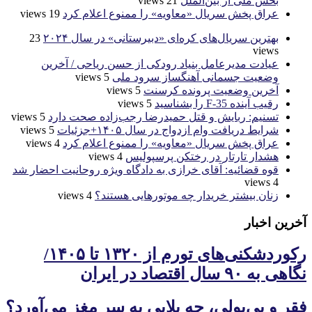
بخش ملی از بین‌الملل
21 views
عراق پخش سریال «معاویه» را ممنوع اعلام کرد
19 views
بهترین سریال‌های کره‌ای «دبیرستانی» در سال ۲۰۲۴
23
views
عیادت مدیرعامل بنیاد رودکی از حسن ریاحی / آخرین
وضعیت جسمانی آهنگساز سرود ملی
5 views
آخرین وضعیت پرونده کرسنت
5 views
رقیب آینده F-35 را بشناسید
5 views
تسنیم: ربایش و قتل حمیدرضا رجب‌زاده صحت دارد
5 views
شرایط دریافت وام ازدواج در سال ۱۴۰۵+جزئیات
5 views
عراق پخش سریال «معاویه» را ممنوع اعلام کرد
4 views
هشدار تارتار در رختکن پرسپولیس
4 views
قوه قضائیه: آقای خرازی به دادگاه ویژه روحانیت احضار شد
4 views
زنان بیشتر خریدار چه موتورهایی هستند؟
4 views
آخرین اخبار
رکوردشکنی‌های تورم از ۱۳۲۰ تا ۱۴۰۵/
نگاهی به ۹۰ سال اقتصاد در ایران
فقر و بی‌پولی، چه بلایی به سر مغز می‌آورد؟