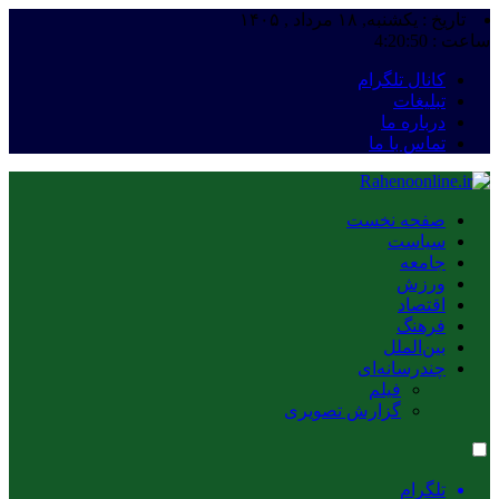
تاریخ : یکشنبه, ۱۸ مرداد , ۱۴۰۵
ساعت :
4:20:51
کانال تلگرام
تبلیغات
درباره ما
تماس با ما
صفحه نخست
سیاست
جامعه
ورزش
اقتصاد
فرهنگ
بین‌الملل
چندرسانه‌ای
فیلم
گزارش تصویری
تلگرام