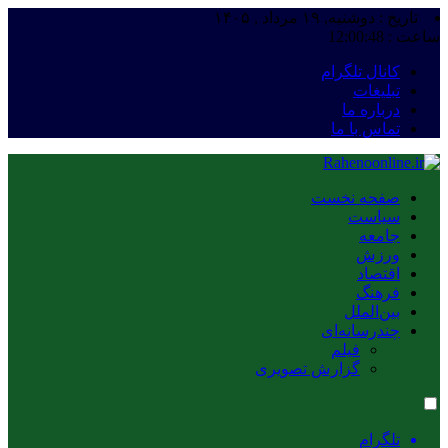
تاریخ : دوشنبه, ۱۹ مرداد , ۱۴۰۵
ساعت :
12:00:49
کانال تلگرام
تبلیغات
درباره ما
تماس با ما
صفحه نخست
سیاست
جامعه
ورزش
اقتصاد
فرهنگ
بین‌الملل
چندرسانه‌ای
فیلم
گزارش تصویری
تلگرام