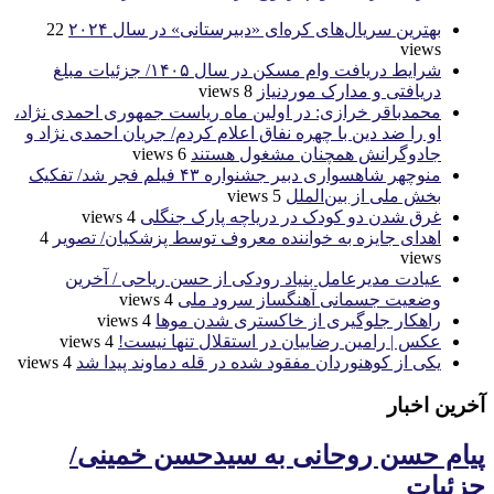
بهترین سریال‌های کره‌ای «دبیرستانی» در سال ۲۰۲۴
22
views
شرایط دریافت وام مسکن در سال ۱۴۰۵/ جزئیات مبلغ
دریافتی و مدارک موردنیاز
8 views
محمدباقر خرازی: در اولین ماه ریاست جمهوری احمدی نژاد،
او را ضد دین با چهره نفاق اعلام کردم/ جریان احمدی نژاد و
جادوگرانش همچنان مشغول هستند
6 views
منوچهر شاهسواری دبیر جشنواره ۴۳ فیلم فجر شد/ تفکیک
بخش ملی از بین‌الملل
5 views
غرق شدن دو کودک در دریاچه پارک جنگلی
4 views
اهدای جایزه به خواننده معروف توسط پزشکیان/ تصویر
4
views
عیادت مدیرعامل بنیاد رودکی از حسن ریاحی / آخرین
وضعیت جسمانی آهنگساز سرود ملی
4 views
راهکار جلوگیری از خاکستری شدن موها
4 views
عکس | رامین رضاییان در استقلال تنها نیست!
4 views
یکی از کوهنوردان مفقود شده در قله دماوند پیدا شد
4 views
آخرین اخبار
پیام حسن روحانی به سیدحسن خمینی/
جزئیات