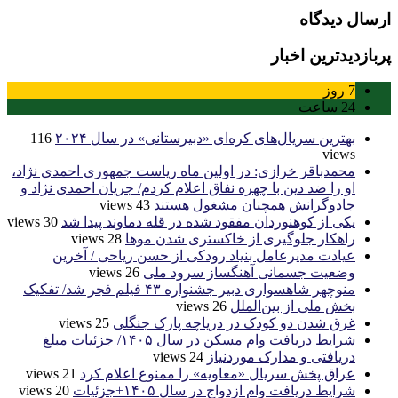
ارسال دیدگاه
پربازدیدترین اخبار
7
روز
24
ساعت
بهترین سریال‌های کره‌ای «دبیرستانی» در سال ۲۰۲۴
116
views
محمدباقر خرازی: در اولین ماه ریاست جمهوری احمدی نژاد،
او را ضد دین با چهره نفاق اعلام کردم/ جریان احمدی نژاد و
جادوگرانش همچنان مشغول هستند
43 views
یکی از کوهنوردان مفقود شده در قله دماوند پیدا شد
30 views
راهکار جلوگیری از خاکستری شدن موها
28 views
عیادت مدیرعامل بنیاد رودکی از حسن ریاحی / آخرین
وضعیت جسمانی آهنگساز سرود ملی
26 views
منوچهر شاهسواری دبیر جشنواره ۴۳ فیلم فجر شد/ تفکیک
بخش ملی از بین‌الملل
26 views
غرق شدن دو کودک در دریاچه پارک جنگلی
25 views
شرایط دریافت وام مسکن در سال ۱۴۰۵/ جزئیات مبلغ
دریافتی و مدارک موردنیاز
24 views
عراق پخش سریال «معاویه» را ممنوع اعلام کرد
21 views
شرایط دریافت وام ازدواج در سال ۱۴۰۵+جزئیات
20 views