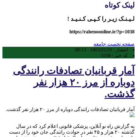
لینک کوتاه
لـیـنـک زیـر را کـپـی کـنـیـد !
https://rahenoonline.ir/?p=1038
صفحه نخست
جامعه
انتشار :
1403/02/29 - 08:13
کد خبر :
1038
آمار قربانیان تصادفات رانندگی
دوباره از مرز ۲۰ هزار نفر
گذشت.
آمار قربانیان تصادفات رانندگی دوباره از مرز ۲۰ هزار نفر گذشت.
به گزارش راه نو آنلاین، پزشکی قانونی اعلام کرد که در سال
گذشته ۲۰ هزار و ۴۵ نفر در حوادث رانندگی جان خود را از دست