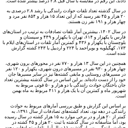
دادند، این رقم در مقایسه با سال قبل ۲.۸ درصد بیشتر شده است.
در سال گذشته تعداد تلفات حوادث رانندگی با رشد ۲.۸ درصدی به
۲۰ هزار و ۴۵ نفر رسید که از این تعداد ۱۵ هزار و ۸۵۴ نفر مرد و
چهار هزار و ۱۹۱ نفر زن هستند.
در سال ۱۴۰۲، بیشترین آمار تلفات تصادفات به ترتیب در استان‌های
فارس با یکهزار و ۶۱۴، تهران با یکهزار و ۴۴۹ و سیستان و
بلوچستان با یکهزار و ۴۳۶ و کمترین آمار تلفات در استان‌های ایلام با
۱۷۳، کهگیلویه و بویراحمد با ۲۲۴ و اردبیل با ۲۴۳ کشته گزارش
شده است.
همچنین در این سال ۱۳ هزار و ۷۷۰ نفر در محورهای برون شهری،
چهار هزار و ۹۳۰ نفر در مسیرهای درون شهری، یکهزار و ۱۲۰ نفر
در مسیرهای روستایی و مابقی کشته‌ها نیز در سایر مسیرها جان
خود را از دست داده‌اند. بر این اساس در سال گذشته بیشترین تعداد
جان باختگان حوادث رانندگی با دو هزار و ۵۰ فوتی مربوط به
شهریور ماه و کمترین آن با یک هزار و ۴۱۱ مربوط به ماه بهمن
است.
بر اساس این گزارش و طبق بررسی آمارهای مربوط به حوادث
رانندگی در دهه نود، تعداد کشته‌های تصادفات از سال ۱۳۹۱، به
کمتر از ۲۰ هزار و در برخی موارد به ۱۵ هزار کشته در سال رسیده
بود، اما متأسفانه در سال گذشته با ثبت ۲۰ هزار و ۴۵ کشته در
حوادث رانندگی، پس از گذشت ۱۱ سال آمار تلفات تصادفات مجدد